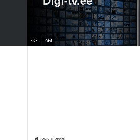
Digi-tv.ee
KKK
Otsi
Foorumi pealeht