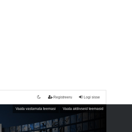
Registreeru
Logi sisse
Vaata vastamata teemasi
Vaata aktiivseid teemasid