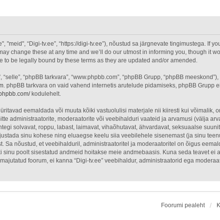
"meid", “Digi-tv.ee”, “https://digi-tv.ee”), nõustud sa järgnevate tingimustega. If yo
ay change these at any time and we’ll do our utmost in informing you, though it wou
ee to be legally bound by these terms as they are updated and/or amended.
”, “selle”, “phpBB tarkvara”, “www.phpbb.com”, “phpBB Grupp, “phpBB meeskond”),
om
. phpBB tarkvara on vaid vahend internetis arutelude pidamiseks, phpBB Grupp ei o
.phpbb.com/
kodulehelt.
üritavad eemaldada või muuta kõiki vastuolulisi materjale nii kiiresti kui võimalik, o
itte administraatorite, moderaatorite või veebihalduri vaateid ja arvamusi (välja arva
egi solvavat, roppu, labast, laimavat, vihaõhutavat, ähvardavat, seksuaalse suuni
õhjustada sinu kohese ning eluaegse keelu siia veebilehele sisenemast (ja sinu tee
. Sa nõustud, et veebihalduril, administraatoritel ja moderaatoritel on õigus eemal
õiki sinu poolt sisestatud andmeid hoitakse meie andmebaasis. Kuna seda teavet ei 
on majutatud foorum, ei kanna “Digi-tv.ee” veebihaldur, administraatorid ega modera
Foorumi pealeht
K