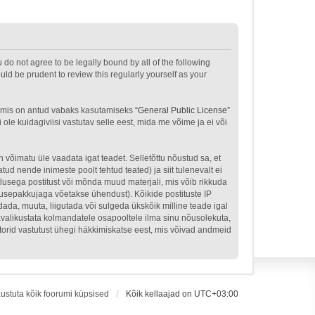
u do not agree to be legally bound by all of the following
ld be prudent to review this regularly yourself as your
 mis on antud vabaks kasutamiseks “
General Public License
”
le kuidagiviisi vastutav selle eest, mida me võime ja ei või
n võimatu üle vaadata igat teadet. Selletõttu nõustud sa, et
tud nende inimeste poolt tehtud teated) ja siit tulenevalt ei
tlusega postitust või mõnda muud materjali, mis võib rikkuda
nusepakkujaga võetakse ühendust). Kõikide postituste IP
dada, muuta, liigutada või sulgeda ükskõik milline teade igal
avalikustata kolmandatele osapooltele ilma sinu nõusolekuta,
atorid vastutust ühegi häkkimiskatse eest, mis võivad andmeid
ustuta kõik foorumi küpsised
Kõik kellaajad on
UTC+03:00