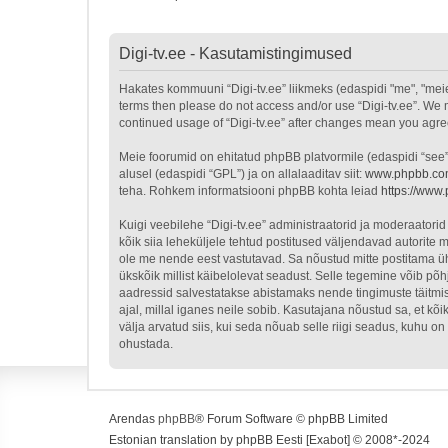
Digi-tv.ee - Kasutamistingimused
Hakates kommuuni “Digi-tv.ee” liikmeks (edaspidi "me", "meie", 
terms then please do not access and/or use “Digi-tv.ee”. We m
continued usage of “Digi-tv.ee” after changes mean you agr
Meie foorumid on ehitatud phpBB platvormile (edaspidi “see
alusel (edaspidi “GPL”) ja on allalaaditav siit:
www.phpbb.c
teha. Rohkem informatsiooni phpBB kohta leiad
https://www
Kuigi veebilehe “Digi-tv.ee” administraatorid ja moderaatorid 
kõik siia leheküljele tehtud postitused väljendavad autorite m
ole me nende eest vastutavad. Sa nõustud mitte postitama üht
ükskõik millist käibelolevat seadust. Selle tegemine võib p
aadressid salvestatakse abistamaks nende tingimuste täitmist
ajal, millal iganes neile sobib. Kasutajana nõustud sa, et k
välja arvatud siis, kui seda nõuab selle riigi seadus, kuhu 
ohustada.
Arendas
phpBB
® Forum Software © phpBB Limited
Estonian translation by phpBB Eesti [Exabot] © 2008*-2024