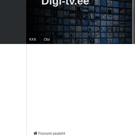
Digi-tv.ee
KKK
Otsi
Foorumi pealeht