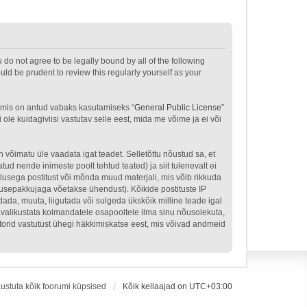
u do not agree to be legally bound by all of the following
ld be prudent to review this regularly yourself as your
 mis on antud vabaks kasutamiseks “
General Public License
”
le kuidagiviisi vastutav selle eest, mida me võime ja ei või
n võimatu üle vaadata igat teadet. Selletõttu nõustud sa, et
tud nende inimeste poolt tehtud teated) ja siit tulenevalt ei
tlusega postitust või mõnda muud materjali, mis võib rikkuda
nusepakkujaga võetakse ühendust). Kõikide postituste IP
dada, muuta, liigutada või sulgeda ükskõik milline teade igal
avalikustata kolmandatele osapooltele ilma sinu nõusolekuta,
atorid vastutust ühegi häkkimiskatse eest, mis võivad andmeid
ustuta kõik foorumi küpsised
Kõik kellaajad on
UTC+03:00