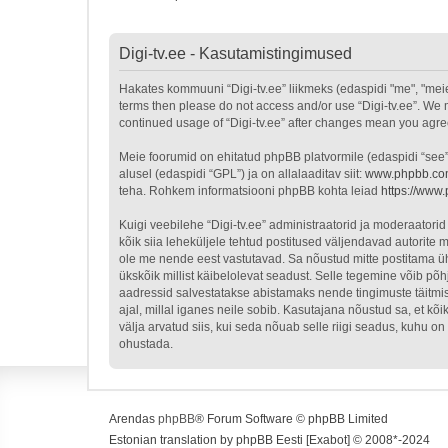
Digi-tv.ee - Kasutamistingimused
Hakates kommuuni “Digi-tv.ee” liikmeks (edaspidi "me", "meie", 
terms then please do not access and/or use “Digi-tv.ee”. We m
continued usage of “Digi-tv.ee” after changes mean you agr
Meie foorumid on ehitatud phpBB platvormile (edaspidi “see
alusel (edaspidi “GPL”) ja on allalaaditav siit:
www.phpbb.c
teha. Rohkem informatsiooni phpBB kohta leiad
https://www
Kuigi veebilehe “Digi-tv.ee” administraatorid ja moderaatorid 
kõik siia leheküljele tehtud postitused väljendavad autorite m
ole me nende eest vastutavad. Sa nõustud mitte postitama üht
ükskõik millist käibelolevat seadust. Selle tegemine võib p
aadressid salvestatakse abistamaks nende tingimuste täitmist
ajal, millal iganes neile sobib. Kasutajana nõustud sa, et k
välja arvatud siis, kui seda nõuab selle riigi seadus, kuhu 
ohustada.
Arendas
phpBB
® Forum Software © phpBB Limited
Estonian translation by phpBB Eesti [Exabot] © 2008*-2024