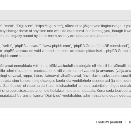
"meid", “Digi-tv.ee”, “https://digi-tv.ee”), nõustud sa järgnevate tingimustega. If yo
ay change these at any time and we’ll do our utmost in informing you, though it wou
ee to be legally bound by these terms as they are updated and/or amended.
”, “selle”, “phpBB tarkvara”, “www.phpbb.com”, “phpBB Grupp, “phpBB meeskond”),
om
. phpBB tarkvara on vaid vahend internetis arutelude pidamiseks, phpBB Grupp ei o
.phpbb.com/
kodulehelt.
üritavad eemaldada või muuta kõiki vastuolulisi materjale nii kiiresti kui võimalik, o
itte administraatorite, moderaatorite või veebihalduri vaateid ja arvamusi (välja arva
egi solvavat, roppu, labast, laimavat, vihaõhutavat, ähvardavat, seksuaalse suuni
õhjustada sinu kohese ning eluaegse keelu siia veebilehele sisenemast (ja sinu tee
. Sa nõustud, et veebihalduril, administraatoritel ja moderaatoritel on õigus eemal
õiki sinu poolt sisestatud andmeid hoitakse meie andmebaasis. Kuna seda teavet ei 
on majutatud foorum, ei kanna “Digi-tv.ee” veebihaldur, administraatorid ega modera
Foorumi pealeht
K