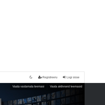
Registreeru
Logi sisse
Vaata vastamata teemasi
Vaata aktiivseid teemasid