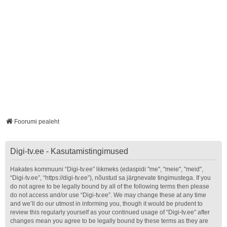
Foorumi pealeht
Digi-tv.ee - Kasutamistingimused
Hakates kommuuni “Digi-tv.ee” liikmeks (edaspidi "me", "meie", "meid",
“Digi-tv.ee”, “https://digi-tv.ee”), nõustud sa järgnevate tingimustega. If you
do not agree to be legally bound by all of the following terms then please
do not access and/or use “Digi-tv.ee”. We may change these at any time
and we’ll do our utmost in informing you, though it would be prudent to
review this regularly yourself as your continued usage of “Digi-tv.ee” after
changes mean you agree to be legally bound by these terms as they are