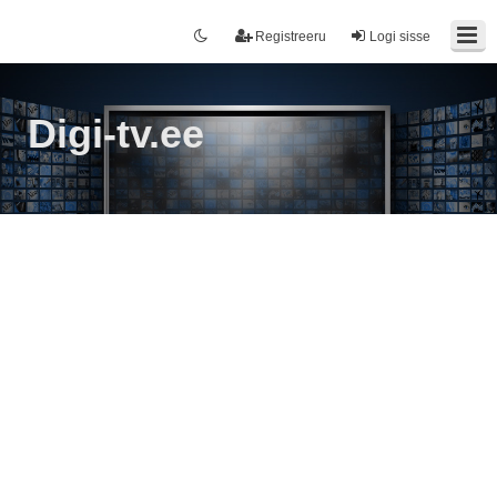
Registreeru
Logi sisse
Digi-tv.ee