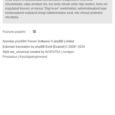
nõusolekuta, välja arvatud siis, kui seda nõuab selle riigi seadus, kuhu on
majutatud foorum, ei kanna “Digi-tv.ee” veebihaldur, administraatorid ega
moderaatorid vastutust ühegi häkkimiskatse eest, mis võivad andmeid
ohustada.
Foorumi pealeht
Arendas
phpBB
® Forum Software © phpBB Limited
Estonian translation by phpBB Eesti [Exabot] © 2008*-2024
Style we_universal created by
INVENTEA
|
nextgen
Privaatsus
|
Kasutajatingimused