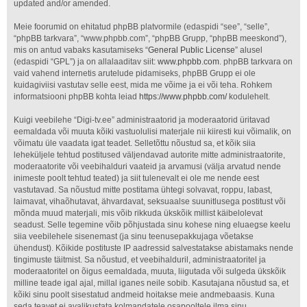
updated and/or amended.
Meie foorumid on ehitatud phpBB platvormile (edaspidi “see”, “selle”,
“phpBB tarkvara”, “www.phpbb.com”, “phpBB Grupp, “phpBB meeskond”),
mis on antud vabaks kasutamiseks “
General Public License
” alusel
(edaspidi “GPL”) ja on allalaaditav siit:
www.phpbb.com
. phpBB tarkvara on
vaid vahend internetis arutelude pidamiseks, phpBB Grupp ei ole
kuidagiviisi vastutav selle eest, mida me võime ja ei või teha. Rohkem
informatsiooni phpBB kohta leiad
https://www.phpbb.com/
kodulehelt.
Kuigi veebilehe “Digi-tv.ee” administraatorid ja moderaatorid üritavad
eemaldada või muuta kõiki vastuolulisi materjale nii kiiresti kui võimalik, on
võimatu üle vaadata igat teadet. Selletõttu nõustud sa, et kõik siia
leheküljele tehtud postitused väljendavad autorite mitte administraatorite,
moderaatorite või veebihalduri vaateid ja arvamusi (välja arvatud nende
inimeste poolt tehtud teated) ja siit tulenevalt ei ole me nende eest
vastutavad. Sa nõustud mitte postitama ühtegi solvavat, roppu, labast,
laimavat, vihaõhutavat, ähvardavat, seksuaalse suunitlusega postitust või
mõnda muud materjali, mis võib rikkuda ükskõik millist käibelolevat
seadust. Selle tegemine võib põhjustada sinu kohese ning eluaegse keelu
siia veebilehele sisenemast (ja sinu teenusepakkujaga võetakse
ühendust). Kõikide postituste IP aadressid salvestatakse abistamaks nende
tingimuste täitmist. Sa nõustud, et veebihalduril, administraatoritel ja
moderaatoritel on õigus eemaldada, muuta, liigutada või sulgeda ükskõik
milline teade igal ajal, millal iganes neile sobib. Kasutajana nõustud sa, et
kõiki sinu poolt sisestatud andmeid hoitakse meie andmebaasis. Kuna
seda teavet ei avalikustata kolmandatele osapooltele ilma sinu