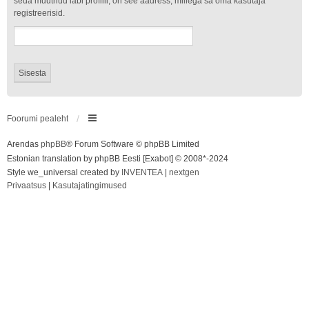
seda muutnud läbi profiili, on see aadress, millega sa oma kasutaja
registreerisid.
Foorumi pealeht
Arendas
phpBB
® Forum Software © phpBB Limited
Estonian translation by phpBB Eesti [Exabot] © 2008*-2024
Style we_universal created by
INVENTEA
|
nextgen
Privaatsus
|
Kasutajatingimused