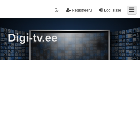
Registreeru
Logi sisse
Digi-tv.ee