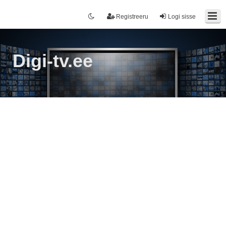
Registreeru
Logi sisse
Digi-tv.ee