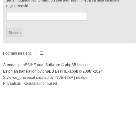
seda muutnud läbi profiili, on see aadress, millega sa oma kasutaja
registreerisid.
Foorumi pealeht
Arendas
phpBB
® Forum Software © phpBB Limited
Estonian translation by phpBB Eesti [Exabot] © 2008*-2024
Style we_universal created by
INVENTEA
|
nextgen
Privaatsus
|
Kasutajatingimused