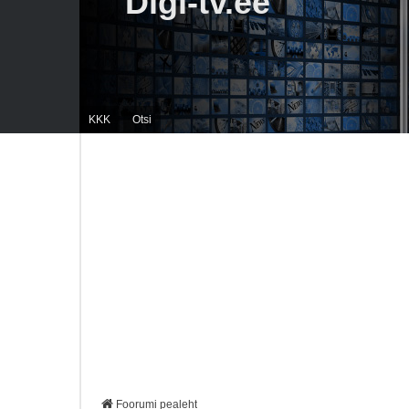
Digi-tv.ee
KKK
Otsi
Foorumi pealeht