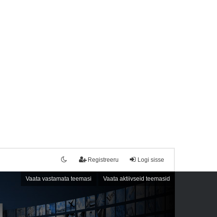
Registreeru
Logi sisse
Vaata vastamata teemasi
Vaata aktiivseid teemasid