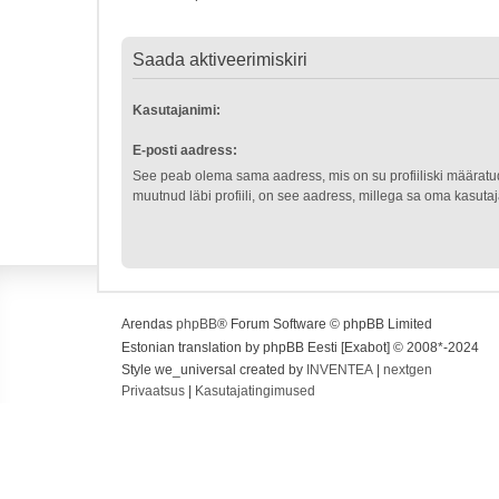
Saada aktiveerimiskiri
Kasutajanimi:
E-posti aadress:
See peab olema sama aadress, mis on su profiiliski määratu
muutnud läbi profiili, on see aadress, millega sa oma kasutaja
Arendas
phpBB
® Forum Software © phpBB Limited
Estonian translation by phpBB Eesti [Exabot] © 2008*-2024
Style we_universal created by
INVENTEA
|
nextgen
Privaatsus
|
Kasutajatingimused