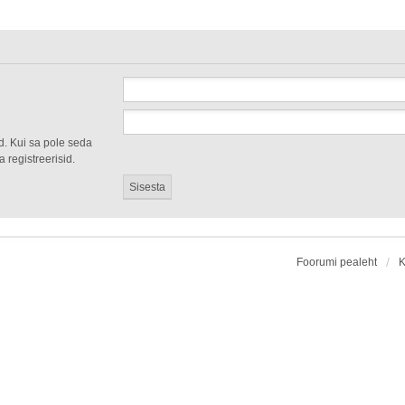
d. Kui sa pole seda
 registreerisid.
Foorumi pealeht
K