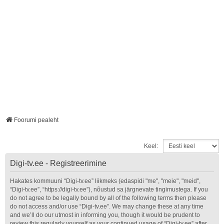
Foorumi pealeht
Keel:
Digi-tv.ee - Registreerimine
Hakates kommuuni “Digi-tv.ee” liikmeks (edaspidi "me", "meie", "meid",
“Digi-tv.ee”, “https://digi-tv.ee”), nõustud sa järgnevate tingimustega. If you
do not agree to be legally bound by all of the following terms then please
do not access and/or use “Digi-tv.ee”. We may change these at any time
and we’ll do our utmost in informing you, though it would be prudent to
review this regularly yourself as your continued usage of “Digi-tv.ee” after