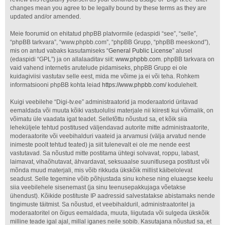
changes mean you agree to be legally bound by these terms as they are
updated and/or amended.
Meie foorumid on ehitatud phpBB platvormile (edaspidi “see”, “selle”,
“phpBB tarkvara”, “www.phpbb.com”, “phpBB Grupp, “phpBB meeskond”),
mis on antud vabaks kasutamiseks “
General Public License
” alusel
(edaspidi “GPL”) ja on allalaaditav siit:
www.phpbb.com
. phpBB tarkvara on
vaid vahend internetis arutelude pidamiseks, phpBB Grupp ei ole
kuidagiviisi vastutav selle eest, mida me võime ja ei või teha. Rohkem
informatsiooni phpBB kohta leiad
https://www.phpbb.com/
kodulehelt.
Kuigi veebilehe “Digi-tv.ee” administraatorid ja moderaatorid üritavad
eemaldada või muuta kõiki vastuolulisi materjale nii kiiresti kui võimalik, on
võimatu üle vaadata igat teadet. Selletõttu nõustud sa, et kõik siia
leheküljele tehtud postitused väljendavad autorite mitte administraatorite,
moderaatorite või veebihalduri vaateid ja arvamusi (välja arvatud nende
inimeste poolt tehtud teated) ja siit tulenevalt ei ole me nende eest
vastutavad. Sa nõustud mitte postitama ühtegi solvavat, roppu, labast,
laimavat, vihaõhutavat, ähvardavat, seksuaalse suunitlusega postitust või
mõnda muud materjali, mis võib rikkuda ükskõik millist käibelolevat
seadust. Selle tegemine võib põhjustada sinu kohese ning eluaegse keelu
siia veebilehele sisenemast (ja sinu teenusepakkujaga võetakse
ühendust). Kõikide postituste IP aadressid salvestatakse abistamaks nende
tingimuste täitmist. Sa nõustud, et veebihalduril, administraatoritel ja
moderaatoritel on õigus eemaldada, muuta, liigutada või sulgeda ükskõik
milline teade igal ajal, millal iganes neile sobib. Kasutajana nõustud sa, et