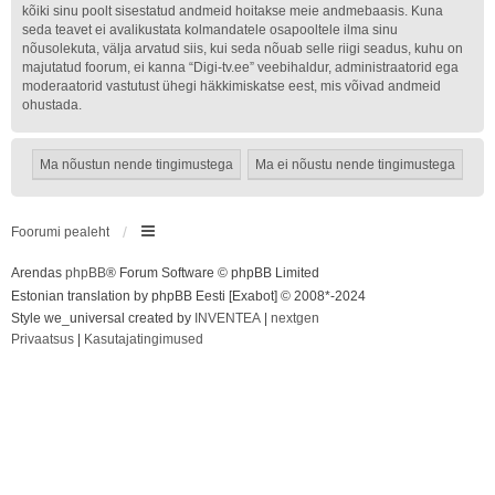
kõiki sinu poolt sisestatud andmeid hoitakse meie andmebaasis. Kuna
seda teavet ei avalikustata kolmandatele osapooltele ilma sinu
nõusolekuta, välja arvatud siis, kui seda nõuab selle riigi seadus, kuhu on
majutatud foorum, ei kanna “Digi-tv.ee” veebihaldur, administraatorid ega
moderaatorid vastutust ühegi häkkimiskatse eest, mis võivad andmeid
ohustada.
Foorumi pealeht
Arendas
phpBB
® Forum Software © phpBB Limited
Estonian translation by phpBB Eesti [Exabot] © 2008*-2024
Style we_universal created by
INVENTEA
|
nextgen
Privaatsus
|
Kasutajatingimused