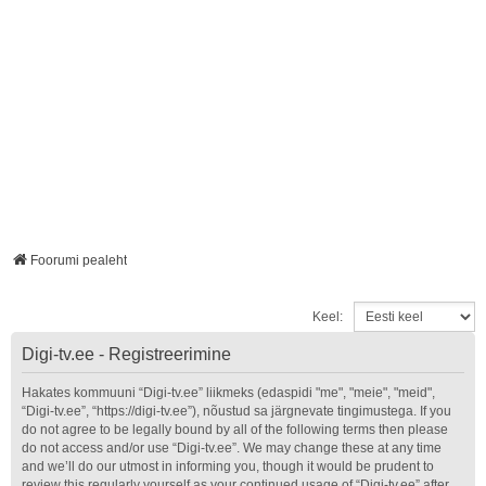
Foorumi pealeht
Keel:
Digi-tv.ee - Registreerimine
Hakates kommuuni “Digi-tv.ee” liikmeks (edaspidi "me", "meie", "meid",
“Digi-tv.ee”, “https://digi-tv.ee”), nõustud sa järgnevate tingimustega. If you
do not agree to be legally bound by all of the following terms then please
do not access and/or use “Digi-tv.ee”. We may change these at any time
and we’ll do our utmost in informing you, though it would be prudent to
review this regularly yourself as your continued usage of “Digi-tv.ee” after