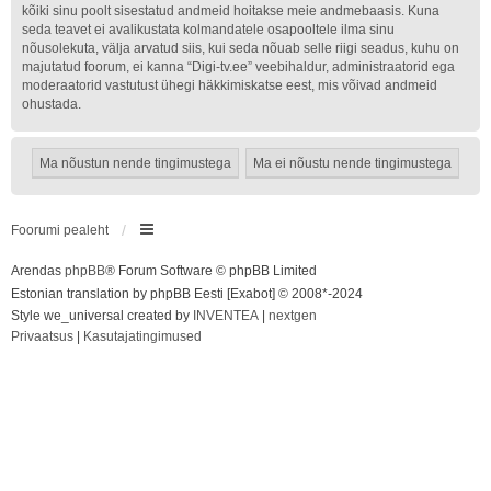
kõiki sinu poolt sisestatud andmeid hoitakse meie andmebaasis. Kuna
seda teavet ei avalikustata kolmandatele osapooltele ilma sinu
nõusolekuta, välja arvatud siis, kui seda nõuab selle riigi seadus, kuhu on
majutatud foorum, ei kanna “Digi-tv.ee” veebihaldur, administraatorid ega
moderaatorid vastutust ühegi häkkimiskatse eest, mis võivad andmeid
ohustada.
Foorumi pealeht
Arendas
phpBB
® Forum Software © phpBB Limited
Estonian translation by phpBB Eesti [Exabot] © 2008*-2024
Style we_universal created by
INVENTEA
|
nextgen
Privaatsus
|
Kasutajatingimused