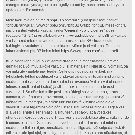
changes mean you agree to be legally bound by these terms as they are
updated and/or amended.
Meie foorumid on ehitatud phpBB platvormile (edaspidi “see”, “selle”,
“phpBB tarkvara”, “www.phpbb.com”, “phpBB Grupp, “phpBB meeskond”),
mis on antud vabaks kasutamiseks “
General Public License
” alusel
(edaspidi “GPL”) ja on allalaaditav siit:
www.phpbb.com
. phpBB tarkvara on
vaid vahend internetis arutelude pidamiseks, phpBB Grupp ei ole
kuidagiviisi vastutav selle eest, mida me võime ja ei või teha. Rohkem
informatsiooni phpBB kohta leiad
https://www.phpbb.com/
kodulehelt.
Kuigi veebilehe “Digi-tv.ee” administraatorid ja moderaatorid üritavad
eemaldada või muuta kõiki vastuolulisi materjale nii kiiresti kui võimalik, on
võimatu üle vaadata igat teadet. Selletõttu nõustud sa, et kõik siia
leheküljele tehtud postitused väljendavad autorite mitte administraatorite,
moderaatorite või veebihalduri vaateid ja arvamusi (välja arvatud nende
inimeste poolt tehtud teated) ja siit tulenevalt ei ole me nende eest
vastutavad. Sa nõustud mitte postitama ühtegi solvavat, roppu, labast,
laimavat, vihaõhutavat, ähvardavat, seksuaalse suunitlusega postitust või
mõnda muud materjali, mis võib rikkuda ükskõik millist käibelolevat
seadust. Selle tegemine võib põhjustada sinu kohese ning eluaegse keelu
siia veebilehele sisenemast (ja sinu teenusepakkujaga võetakse
ühendust). Kõikide postituste IP aadressid salvestatakse abistamaks nende
tingimuste täitmist. Sa nõustud, et veebihalduril, administraatoritel ja
moderaatoritel on õigus eemaldada, muuta, liigutada või sulgeda ükskõik
milline teade igal ajal, millal iganes neile sobib. Kasutajana nõustud sa, et