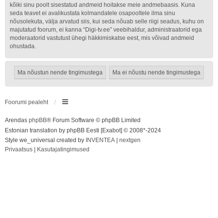
kõiki sinu poolt sisestatud andmeid hoitakse meie andmebaasis. Kuna
seda teavet ei avalikustata kolmandatele osapooltele ilma sinu
nõusolekuta, välja arvatud siis, kui seda nõuab selle riigi seadus, kuhu on
majutatud foorum, ei kanna “Digi-tv.ee” veebihaldur, administraatorid ega
moderaatorid vastutust ühegi häkkimiskatse eest, mis võivad andmeid
ohustada.
Foorumi pealeht
Arendas
phpBB
® Forum Software © phpBB Limited
Estonian translation by phpBB Eesti [Exabot] © 2008*-2024
Style we_universal created by
INVENTEA
|
nextgen
Privaatsus
|
Kasutajatingimused