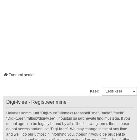
Foorumi pealeht
Keel:
Digi-tv.ee - Registreerimine
Hakates kommuuni “Digi-tv.ee” liikmeks (edaspidi "me", "meie", "meid",
“Digi-tv.ee”, “https://digi-tv.ee”), nõustud sa järgnevate tingimustega. If you
do not agree to be legally bound by all of the following terms then please
do not access and/or use “Digi-tv.ee”. We may change these at any time
and we’ll do our utmost in informing you, though it would be prudent to
review this regularly yourself as your continued usage of “Digi-tv.ee” after