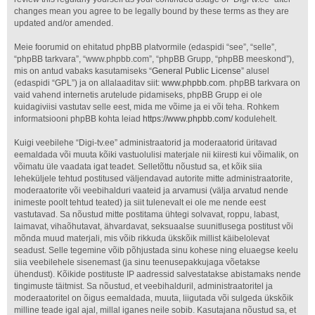
changes mean you agree to be legally bound by these terms as they are
updated and/or amended.
Meie foorumid on ehitatud phpBB platvormile (edaspidi “see”, “selle”,
“phpBB tarkvara”, “www.phpbb.com”, “phpBB Grupp, “phpBB meeskond”),
mis on antud vabaks kasutamiseks “
General Public License
” alusel
(edaspidi “GPL”) ja on allalaaditav siit:
www.phpbb.com
. phpBB tarkvara on
vaid vahend internetis arutelude pidamiseks, phpBB Grupp ei ole
kuidagiviisi vastutav selle eest, mida me võime ja ei või teha. Rohkem
informatsiooni phpBB kohta leiad
https://www.phpbb.com/
kodulehelt.
Kuigi veebilehe “Digi-tv.ee” administraatorid ja moderaatorid üritavad
eemaldada või muuta kõiki vastuolulisi materjale nii kiiresti kui võimalik, on
võimatu üle vaadata igat teadet. Selletõttu nõustud sa, et kõik siia
leheküljele tehtud postitused väljendavad autorite mitte administraatorite,
moderaatorite või veebihalduri vaateid ja arvamusi (välja arvatud nende
inimeste poolt tehtud teated) ja siit tulenevalt ei ole me nende eest
vastutavad. Sa nõustud mitte postitama ühtegi solvavat, roppu, labast,
laimavat, vihaõhutavat, ähvardavat, seksuaalse suunitlusega postitust või
mõnda muud materjali, mis võib rikkuda ükskõik millist käibelolevat
seadust. Selle tegemine võib põhjustada sinu kohese ning eluaegse keelu
siia veebilehele sisenemast (ja sinu teenusepakkujaga võetakse
ühendust). Kõikide postituste IP aadressid salvestatakse abistamaks nende
tingimuste täitmist. Sa nõustud, et veebihalduril, administraatoritel ja
moderaatoritel on õigus eemaldada, muuta, liigutada või sulgeda ükskõik
milline teade igal ajal, millal iganes neile sobib. Kasutajana nõustud sa, et