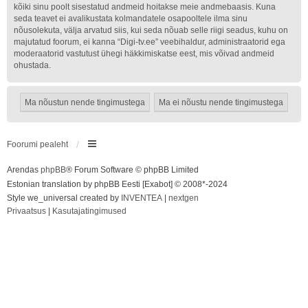
kõiki sinu poolt sisestatud andmeid hoitakse meie andmebaasis. Kuna
seda teavet ei avalikustata kolmandatele osapooltele ilma sinu
nõusolekuta, välja arvatud siis, kui seda nõuab selle riigi seadus, kuhu on
majutatud foorum, ei kanna “Digi-tv.ee” veebihaldur, administraatorid ega
moderaatorid vastutust ühegi häkkimiskatse eest, mis võivad andmeid
ohustada.
Foorumi pealeht
Arendas
phpBB
® Forum Software © phpBB Limited
Estonian translation by phpBB Eesti [Exabot] © 2008*-2024
Style we_universal created by
INVENTEA
|
nextgen
Privaatsus
|
Kasutajatingimused