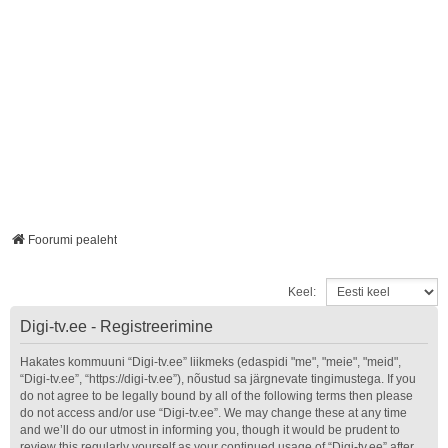
Foorumi pealeht
Keel:
Digi-tv.ee - Registreerimine
Hakates kommuuni “Digi-tv.ee” liikmeks (edaspidi "me", "meie", "meid",
“Digi-tv.ee”, “https://digi-tv.ee”), nõustud sa järgnevate tingimustega. If you
do not agree to be legally bound by all of the following terms then please
do not access and/or use “Digi-tv.ee”. We may change these at any time
and we’ll do our utmost in informing you, though it would be prudent to
review this regularly yourself as your continued usage of “Digi-tv.ee” after