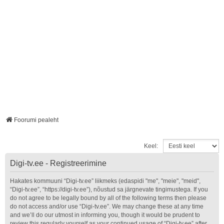
Foorumi pealeht
Keel:
Digi-tv.ee - Registreerimine
Hakates kommuuni “Digi-tv.ee” liikmeks (edaspidi "me", "meie", "meid",
“Digi-tv.ee”, “https://digi-tv.ee”), nõustud sa järgnevate tingimustega. If you
do not agree to be legally bound by all of the following terms then please
do not access and/or use “Digi-tv.ee”. We may change these at any time
and we’ll do our utmost in informing you, though it would be prudent to
review this regularly yourself as your continued usage of “Digi-tv.ee” after