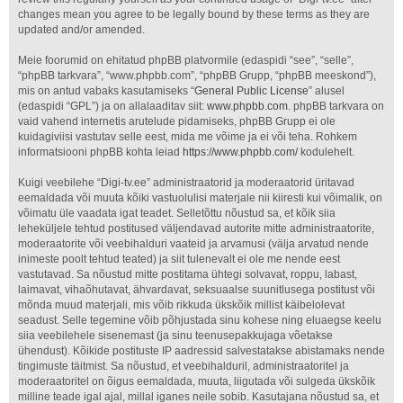
changes mean you agree to be legally bound by these terms as they are
updated and/or amended.
Meie foorumid on ehitatud phpBB platvormile (edaspidi “see”, “selle”,
“phpBB tarkvara”, “www.phpbb.com”, “phpBB Grupp, “phpBB meeskond”),
mis on antud vabaks kasutamiseks “
General Public License
” alusel
(edaspidi “GPL”) ja on allalaaditav siit:
www.phpbb.com
. phpBB tarkvara on
vaid vahend internetis arutelude pidamiseks, phpBB Grupp ei ole
kuidagiviisi vastutav selle eest, mida me võime ja ei või teha. Rohkem
informatsiooni phpBB kohta leiad
https://www.phpbb.com/
kodulehelt.
Kuigi veebilehe “Digi-tv.ee” administraatorid ja moderaatorid üritavad
eemaldada või muuta kõiki vastuolulisi materjale nii kiiresti kui võimalik, on
võimatu üle vaadata igat teadet. Selletõttu nõustud sa, et kõik siia
leheküljele tehtud postitused väljendavad autorite mitte administraatorite,
moderaatorite või veebihalduri vaateid ja arvamusi (välja arvatud nende
inimeste poolt tehtud teated) ja siit tulenevalt ei ole me nende eest
vastutavad. Sa nõustud mitte postitama ühtegi solvavat, roppu, labast,
laimavat, vihaõhutavat, ähvardavat, seksuaalse suunitlusega postitust või
mõnda muud materjali, mis võib rikkuda ükskõik millist käibelolevat
seadust. Selle tegemine võib põhjustada sinu kohese ning eluaegse keelu
siia veebilehele sisenemast (ja sinu teenusepakkujaga võetakse
ühendust). Kõikide postituste IP aadressid salvestatakse abistamaks nende
tingimuste täitmist. Sa nõustud, et veebihalduril, administraatoritel ja
moderaatoritel on õigus eemaldada, muuta, liigutada või sulgeda ükskõik
milline teade igal ajal, millal iganes neile sobib. Kasutajana nõustud sa, et