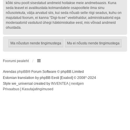
kõiki sinu poolt sisestatud andmeid hoitakse meie andmebaasis. Kuna
seda teavet ei avalikustata kolmandatele osapooltele ilma sinu
nõusolekuta, välja arvatud siis, kui seda nõuab selle riigi seadus, kuhu on
majutatud foorum, ei kanna “Digi-tv.ee” veebihaldur, administraatorid ega
moderaatorid vastutust ühegi häkkimiskatse eest, mis võivad andmeid
ohustada.
Foorumi pealeht
Arendas
phpBB
® Forum Software © phpBB Limited
Estonian translation by phpBB Eesti [Exabot] © 2008*-2024
Style we_universal created by
INVENTEA
|
nextgen
Privaatsus
|
Kasutajatingimused