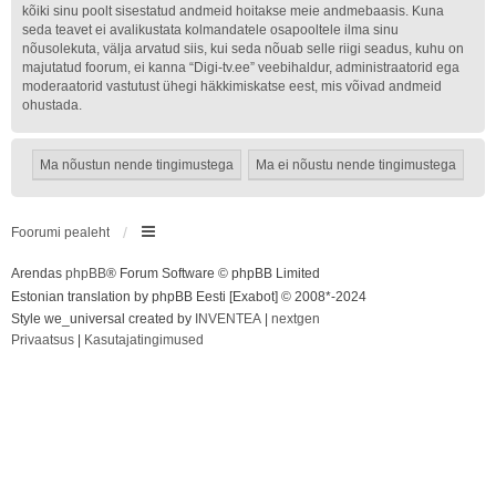
kõiki sinu poolt sisestatud andmeid hoitakse meie andmebaasis. Kuna
seda teavet ei avalikustata kolmandatele osapooltele ilma sinu
nõusolekuta, välja arvatud siis, kui seda nõuab selle riigi seadus, kuhu on
majutatud foorum, ei kanna “Digi-tv.ee” veebihaldur, administraatorid ega
moderaatorid vastutust ühegi häkkimiskatse eest, mis võivad andmeid
ohustada.
Foorumi pealeht
Arendas
phpBB
® Forum Software © phpBB Limited
Estonian translation by phpBB Eesti [Exabot] © 2008*-2024
Style we_universal created by
INVENTEA
|
nextgen
Privaatsus
|
Kasutajatingimused