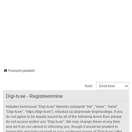
Foorumi pealeht
Keel:
Digi-tv.ee - Registreerimine
Hakates kommuuni “Digi-tv.ee” liikmeks (edaspidi "me", "meie", "meid",
“Digi-tv.ee”, “https://digi-tv.ee”), nõustud sa järgnevate tingimustega. If you
do not agree to be legally bound by all of the following terms then please
do not access and/or use “Digi-tv.ee”. We may change these at any time
and we’ll do our utmost in informing you, though it would be prudent to
review this regularly yourself as your continued usage of “Digi-tv.ee” after