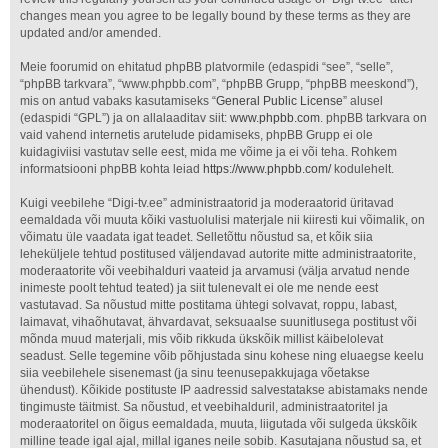
changes mean you agree to be legally bound by these terms as they are
updated and/or amended.
Meie foorumid on ehitatud phpBB platvormile (edaspidi “see”, “selle”,
“phpBB tarkvara”, “www.phpbb.com”, “phpBB Grupp, “phpBB meeskond”),
mis on antud vabaks kasutamiseks “
General Public License
” alusel
(edaspidi “GPL”) ja on allalaaditav siit:
www.phpbb.com
. phpBB tarkvara on
vaid vahend internetis arutelude pidamiseks, phpBB Grupp ei ole
kuidagiviisi vastutav selle eest, mida me võime ja ei või teha. Rohkem
informatsiooni phpBB kohta leiad
https://www.phpbb.com/
kodulehelt.
Kuigi veebilehe “Digi-tv.ee” administraatorid ja moderaatorid üritavad
eemaldada või muuta kõiki vastuolulisi materjale nii kiiresti kui võimalik, on
võimatu üle vaadata igat teadet. Selletõttu nõustud sa, et kõik siia
leheküljele tehtud postitused väljendavad autorite mitte administraatorite,
moderaatorite või veebihalduri vaateid ja arvamusi (välja arvatud nende
inimeste poolt tehtud teated) ja siit tulenevalt ei ole me nende eest
vastutavad. Sa nõustud mitte postitama ühtegi solvavat, roppu, labast,
laimavat, vihaõhutavat, ähvardavat, seksuaalse suunitlusega postitust või
mõnda muud materjali, mis võib rikkuda ükskõik millist käibelolevat
seadust. Selle tegemine võib põhjustada sinu kohese ning eluaegse keelu
siia veebilehele sisenemast (ja sinu teenusepakkujaga võetakse
ühendust). Kõikide postituste IP aadressid salvestatakse abistamaks nende
tingimuste täitmist. Sa nõustud, et veebihalduril, administraatoritel ja
moderaatoritel on õigus eemaldada, muuta, liigutada või sulgeda ükskõik
milline teade igal ajal, millal iganes neile sobib. Kasutajana nõustud sa, et