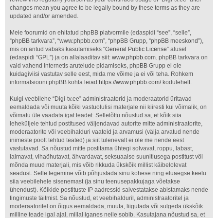
changes mean you agree to be legally bound by these terms as they are
updated and/or amended.
Meie foorumid on ehitatud phpBB platvormile (edaspidi “see”, “selle”,
“phpBB tarkvara”, “www.phpbb.com”, “phpBB Grupp, “phpBB meeskond”),
mis on antud vabaks kasutamiseks “
General Public License
” alusel
(edaspidi “GPL”) ja on allalaaditav siit:
www.phpbb.com
. phpBB tarkvara on
vaid vahend internetis arutelude pidamiseks, phpBB Grupp ei ole
kuidagiviisi vastutav selle eest, mida me võime ja ei või teha. Rohkem
informatsiooni phpBB kohta leiad
https://www.phpbb.com/
kodulehelt.
Kuigi veebilehe “Digi-tv.ee” administraatorid ja moderaatorid üritavad
eemaldada või muuta kõiki vastuolulisi materjale nii kiiresti kui võimalik, on
võimatu üle vaadata igat teadet. Selletõttu nõustud sa, et kõik siia
leheküljele tehtud postitused väljendavad autorite mitte administraatorite,
moderaatorite või veebihalduri vaateid ja arvamusi (välja arvatud nende
inimeste poolt tehtud teated) ja siit tulenevalt ei ole me nende eest
vastutavad. Sa nõustud mitte postitama ühtegi solvavat, roppu, labast,
laimavat, vihaõhutavat, ähvardavat, seksuaalse suunitlusega postitust või
mõnda muud materjali, mis võib rikkuda ükskõik millist käibelolevat
seadust. Selle tegemine võib põhjustada sinu kohese ning eluaegse keelu
siia veebilehele sisenemast (ja sinu teenusepakkujaga võetakse
ühendust). Kõikide postituste IP aadressid salvestatakse abistamaks nende
tingimuste täitmist. Sa nõustud, et veebihalduril, administraatoritel ja
moderaatoritel on õigus eemaldada, muuta, liigutada või sulgeda ükskõik
milline teade igal ajal, millal iganes neile sobib. Kasutajana nõustud sa, et