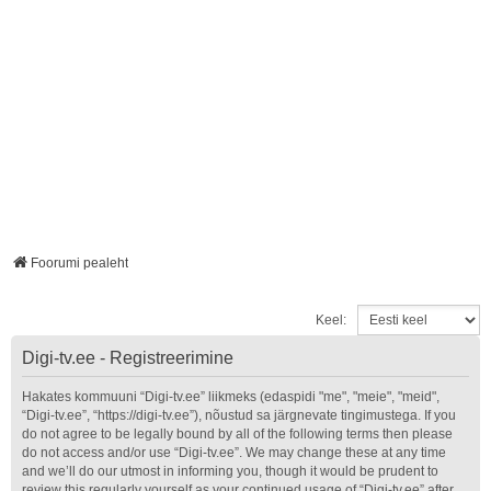
Foorumi pealeht
Keel:
Digi-tv.ee - Registreerimine
Hakates kommuuni “Digi-tv.ee” liikmeks (edaspidi "me", "meie", "meid",
“Digi-tv.ee”, “https://digi-tv.ee”), nõustud sa järgnevate tingimustega. If you
do not agree to be legally bound by all of the following terms then please
do not access and/or use “Digi-tv.ee”. We may change these at any time
and we’ll do our utmost in informing you, though it would be prudent to
review this regularly yourself as your continued usage of “Digi-tv.ee” after