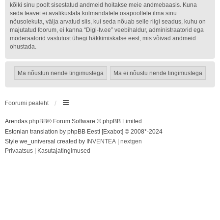
kõiki sinu poolt sisestatud andmeid hoitakse meie andmebaasis. Kuna
seda teavet ei avalikustata kolmandatele osapooltele ilma sinu
nõusolekuta, välja arvatud siis, kui seda nõuab selle riigi seadus, kuhu on
majutatud foorum, ei kanna “Digi-tv.ee” veebihaldur, administraatorid ega
moderaatorid vastutust ühegi häkkimiskatse eest, mis võivad andmeid
ohustada.
Foorumi pealeht
Arendas
phpBB
® Forum Software © phpBB Limited
Estonian translation by phpBB Eesti [Exabot] © 2008*-2024
Style we_universal created by
INVENTEA
|
nextgen
Privaatsus
|
Kasutajatingimused