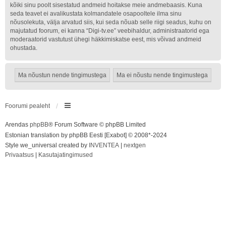
kõiki sinu poolt sisestatud andmeid hoitakse meie andmebaasis. Kuna
seda teavet ei avalikustata kolmandatele osapooltele ilma sinu
nõusolekuta, välja arvatud siis, kui seda nõuab selle riigi seadus, kuhu on
majutatud foorum, ei kanna “Digi-tv.ee” veebihaldur, administraatorid ega
moderaatorid vastutust ühegi häkkimiskatse eest, mis võivad andmeid
ohustada.
Foorumi pealeht
Arendas
phpBB
® Forum Software © phpBB Limited
Estonian translation by phpBB Eesti [Exabot] © 2008*-2024
Style we_universal created by
INVENTEA
|
nextgen
Privaatsus
|
Kasutajatingimused