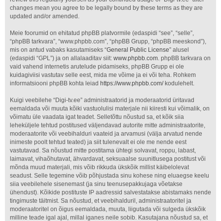
changes mean you agree to be legally bound by these terms as they are
updated and/or amended.
Meie foorumid on ehitatud phpBB platvormile (edaspidi “see”, “selle”,
“phpBB tarkvara”, “www.phpbb.com”, “phpBB Grupp, “phpBB meeskond”),
mis on antud vabaks kasutamiseks “
General Public License
” alusel
(edaspidi “GPL”) ja on allalaaditav siit:
www.phpbb.com
. phpBB tarkvara on
vaid vahend internetis arutelude pidamiseks, phpBB Grupp ei ole
kuidagiviisi vastutav selle eest, mida me võime ja ei või teha. Rohkem
informatsiooni phpBB kohta leiad
https://www.phpbb.com/
kodulehelt.
Kuigi veebilehe “Digi-tv.ee” administraatorid ja moderaatorid üritavad
eemaldada või muuta kõiki vastuolulisi materjale nii kiiresti kui võimalik, on
võimatu üle vaadata igat teadet. Selletõttu nõustud sa, et kõik siia
leheküljele tehtud postitused väljendavad autorite mitte administraatorite,
moderaatorite või veebihalduri vaateid ja arvamusi (välja arvatud nende
inimeste poolt tehtud teated) ja siit tulenevalt ei ole me nende eest
vastutavad. Sa nõustud mitte postitama ühtegi solvavat, roppu, labast,
laimavat, vihaõhutavat, ähvardavat, seksuaalse suunitlusega postitust või
mõnda muud materjali, mis võib rikkuda ükskõik millist käibelolevat
seadust. Selle tegemine võib põhjustada sinu kohese ning eluaegse keelu
siia veebilehele sisenemast (ja sinu teenusepakkujaga võetakse
ühendust). Kõikide postituste IP aadressid salvestatakse abistamaks nende
tingimuste täitmist. Sa nõustud, et veebihalduril, administraatoritel ja
moderaatoritel on õigus eemaldada, muuta, liigutada või sulgeda ükskõik
milline teade igal ajal, millal iganes neile sobib. Kasutajana nõustud sa, et