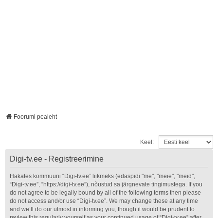
Foorumi pealeht
Keel:
Digi-tv.ee - Registreerimine
Hakates kommuuni “Digi-tv.ee” liikmeks (edaspidi "me", "meie", "meid",
“Digi-tv.ee”, “https://digi-tv.ee”), nõustud sa järgnevate tingimustega. If you
do not agree to be legally bound by all of the following terms then please
do not access and/or use “Digi-tv.ee”. We may change these at any time
and we’ll do our utmost in informing you, though it would be prudent to
review this regularly yourself as your continued usage of “Digi-tv.ee” after