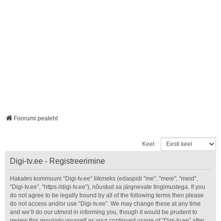
Foorumi pealeht
Keel:
Digi-tv.ee - Registreerimine
Hakates kommuuni “Digi-tv.ee” liikmeks (edaspidi "me", "meie", "meid",
“Digi-tv.ee”, “https://digi-tv.ee”), nõustud sa järgnevate tingimustega. If you
do not agree to be legally bound by all of the following terms then please
do not access and/or use “Digi-tv.ee”. We may change these at any time
and we’ll do our utmost in informing you, though it would be prudent to
review this regularly yourself as your continued usage of “Digi-tv.ee” after