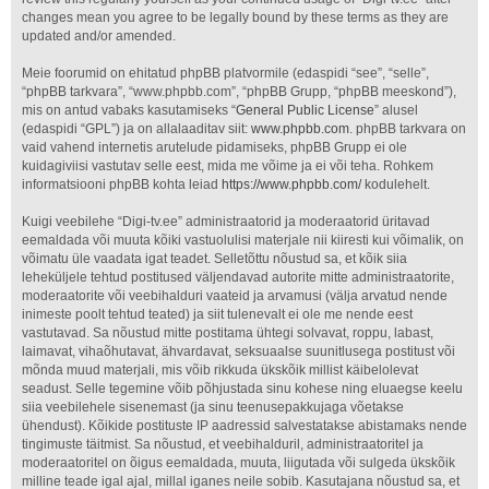
changes mean you agree to be legally bound by these terms as they are
updated and/or amended.
Meie foorumid on ehitatud phpBB platvormile (edaspidi “see”, “selle”,
“phpBB tarkvara”, “www.phpbb.com”, “phpBB Grupp, “phpBB meeskond”),
mis on antud vabaks kasutamiseks “
General Public License
” alusel
(edaspidi “GPL”) ja on allalaaditav siit:
www.phpbb.com
. phpBB tarkvara on
vaid vahend internetis arutelude pidamiseks, phpBB Grupp ei ole
kuidagiviisi vastutav selle eest, mida me võime ja ei või teha. Rohkem
informatsiooni phpBB kohta leiad
https://www.phpbb.com/
kodulehelt.
Kuigi veebilehe “Digi-tv.ee” administraatorid ja moderaatorid üritavad
eemaldada või muuta kõiki vastuolulisi materjale nii kiiresti kui võimalik, on
võimatu üle vaadata igat teadet. Selletõttu nõustud sa, et kõik siia
leheküljele tehtud postitused väljendavad autorite mitte administraatorite,
moderaatorite või veebihalduri vaateid ja arvamusi (välja arvatud nende
inimeste poolt tehtud teated) ja siit tulenevalt ei ole me nende eest
vastutavad. Sa nõustud mitte postitama ühtegi solvavat, roppu, labast,
laimavat, vihaõhutavat, ähvardavat, seksuaalse suunitlusega postitust või
mõnda muud materjali, mis võib rikkuda ükskõik millist käibelolevat
seadust. Selle tegemine võib põhjustada sinu kohese ning eluaegse keelu
siia veebilehele sisenemast (ja sinu teenusepakkujaga võetakse
ühendust). Kõikide postituste IP aadressid salvestatakse abistamaks nende
tingimuste täitmist. Sa nõustud, et veebihalduril, administraatoritel ja
moderaatoritel on õigus eemaldada, muuta, liigutada või sulgeda ükskõik
milline teade igal ajal, millal iganes neile sobib. Kasutajana nõustud sa, et