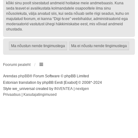
kõiki sinu poolt sisestatud andmeid hoitakse meie andmebaasis. Kuna
seda teavet ei avalikustata kolmandatele osapooltele ilma sinu
nõusolekuta, välja arvatud siis, kui seda nõuab selle riigi seadus, kuhu on
majutatud foorum, ei kanna “Digi-tv.ee” veebihaldur, administraatorid ega
moderaatorid vastutust ühegi häkkimiskatse eest, mis võivad andmeid
ohustada.
Foorumi pealeht
Arendas
phpBB
® Forum Software © phpBB Limited
Estonian translation by phpBB Eesti [Exabot] © 2008*-2024
Style we_universal created by
INVENTEA
|
nextgen
Privaatsus
|
Kasutajatingimused