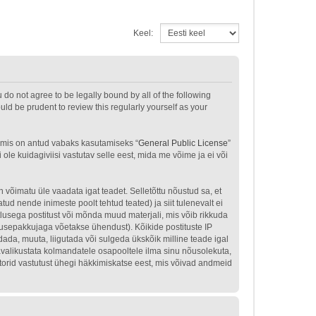
Keel:
u do not agree to be legally bound by all of the following
ld be prudent to review this regularly yourself as your
 mis on antud vabaks kasutamiseks “
General Public License
”
le kuidagiviisi vastutav selle eest, mida me võime ja ei või
n võimatu üle vaadata igat teadet. Selletõttu nõustud sa, et
tud nende inimeste poolt tehtud teated) ja siit tulenevalt ei
tlusega postitust või mõnda muud materjali, mis võib rikkuda
nusepakkujaga võetakse ühendust). Kõikide postituste IP
dada, muuta, liigutada või sulgeda ükskõik milline teade igal
avalikustata kolmandatele osapooltele ilma sinu nõusolekuta,
atorid vastutust ühegi häkkimiskatse eest, mis võivad andmeid