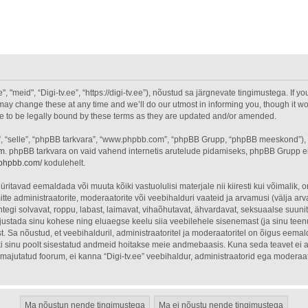
"meid", “Digi-tv.ee”, “https://digi-tv.ee”), nõustud sa järgnevate tingimustega. If yo
ay change these at any time and we’ll do our utmost in informing you, though it wou
ee to be legally bound by these terms as they are updated and/or amended.
”, “selle”, “phpBB tarkvara”, “www.phpbb.com”, “phpBB Grupp, “phpBB meeskond”),
om
. phpBB tarkvara on vaid vahend internetis arutelude pidamiseks, phpBB Grupp ei o
.phpbb.com/
kodulehelt.
üritavad eemaldada või muuta kõiki vastuolulisi materjale nii kiiresti kui võimalik, o
itte administraatorite, moderaatorite või veebihalduri vaateid ja arvamusi (välja arva
egi solvavat, roppu, labast, laimavat, vihaõhutavat, ähvardavat, seksuaalse suuni
õhjustada sinu kohese ning eluaegse keelu siia veebilehele sisenemast (ja sinu tee
. Sa nõustud, et veebihalduril, administraatoritel ja moderaatoritel on õigus eemal
õiki sinu poolt sisestatud andmeid hoitakse meie andmebaasis. Kuna seda teavet ei 
on majutatud foorum, ei kanna “Digi-tv.ee” veebihaldur, administraatorid ega modera