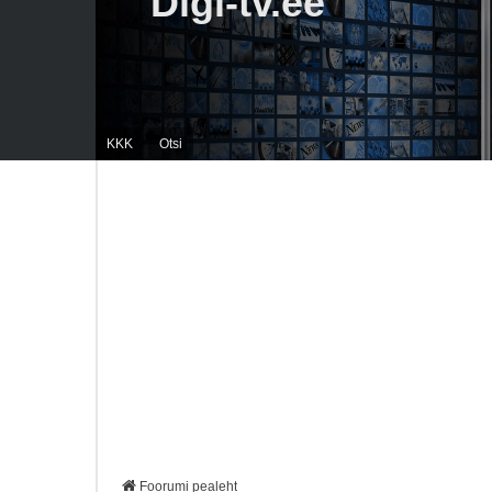
Digi-tv.ee
KKK
Otsi
Foorumi pealeht