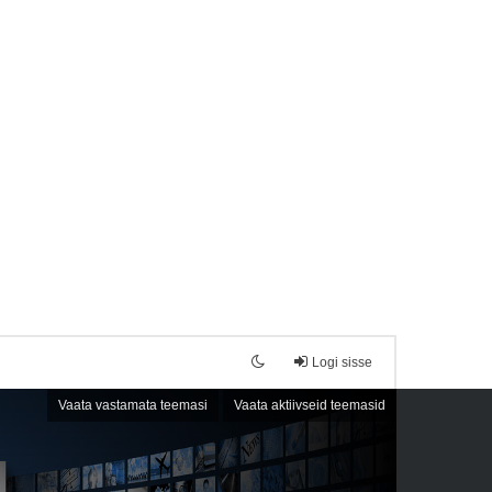
Logi sisse
Vaata vastamata teemasi
Vaata aktiivseid teemasid