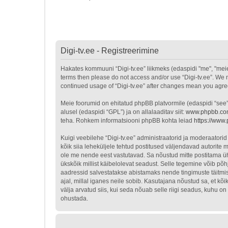
Digi-tv.ee - Registreerimine
Hakates kommuuni “Digi-tv.ee” liikmeks (edaspidi "me", "meie", 
terms then please do not access and/or use “Digi-tv.ee”. We m
continued usage of “Digi-tv.ee” after changes mean you agr
Meie foorumid on ehitatud phpBB platvormile (edaspidi “see
alusel (edaspidi “GPL”) ja on allalaaditav siit:
www.phpbb.c
teha. Rohkem informatsiooni phpBB kohta leiad
https://www
Kuigi veebilehe “Digi-tv.ee” administraatorid ja moderaatorid 
kõik siia leheküljele tehtud postitused väljendavad autorite m
ole me nende eest vastutavad. Sa nõustud mitte postitama üht
ükskõik millist käibelolevat seadust. Selle tegemine võib p
aadressid salvestatakse abistamaks nende tingimuste täitmist
ajal, millal iganes neile sobib. Kasutajana nõustud sa, et k
välja arvatud siis, kui seda nõuab selle riigi seadus, kuhu 
ohustada.