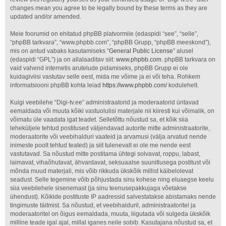
changes mean you agree to be legally bound by these terms as they are
updated and/or amended.
Meie foorumid on ehitatud phpBB platvormile (edaspidi “see”, “selle”,
“phpBB tarkvara”, “www.phpbb.com”, “phpBB Grupp, “phpBB meeskond”),
mis on antud vabaks kasutamiseks “
General Public License
” alusel
(edaspidi “GPL”) ja on allalaaditav siit:
www.phpbb.com
. phpBB tarkvara on
vaid vahend internetis arutelude pidamiseks, phpBB Grupp ei ole
kuidagiviisi vastutav selle eest, mida me võime ja ei või teha. Rohkem
informatsiooni phpBB kohta leiad
https://www.phpbb.com/
kodulehelt.
Kuigi veebilehe “Digi-tv.ee” administraatorid ja moderaatorid üritavad
eemaldada või muuta kõiki vastuolulisi materjale nii kiiresti kui võimalik, on
võimatu üle vaadata igat teadet. Selletõttu nõustud sa, et kõik siia
leheküljele tehtud postitused väljendavad autorite mitte administraatorite,
moderaatorite või veebihalduri vaateid ja arvamusi (välja arvatud nende
inimeste poolt tehtud teated) ja siit tulenevalt ei ole me nende eest
vastutavad. Sa nõustud mitte postitama ühtegi solvavat, roppu, labast,
laimavat, vihaõhutavat, ähvardavat, seksuaalse suunitlusega postitust või
mõnda muud materjali, mis võib rikkuda ükskõik millist käibelolevat
seadust. Selle tegemine võib põhjustada sinu kohese ning eluaegse keelu
siia veebilehele sisenemast (ja sinu teenusepakkujaga võetakse
ühendust). Kõikide postituste IP aadressid salvestatakse abistamaks nende
tingimuste täitmist. Sa nõustud, et veebihalduril, administraatoritel ja
moderaatoritel on õigus eemaldada, muuta, liigutada või sulgeda ükskõik
milline teade igal ajal, millal iganes neile sobib. Kasutajana nõustud sa, et