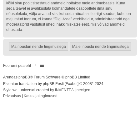
kõiki sinu poolt sisestatud andmeid hoitakse meie andmebaasis. Kuna
seda teavet ei avalikustata kolmandatele osapooltele ilma sinu
nõusolekuta, välja arvatud siis, kui seda nõuab selle riigi seadus, kuhu on
majutatud foorum, ei kanna “Digi-tv.ee” veebihaldur, administraatorid ega
moderaatorid vastutust ühegi häkkimiskatse eest, mis võivad andmeid
ohustada.
Foorumi pealeht
Arendas
phpBB
® Forum Software © phpBB Limited
Estonian translation by phpBB Eesti [Exabot] © 2008*-2024
Style we_universal created by
INVENTEA
|
nextgen
Privaatsus
|
Kasutajatingimused