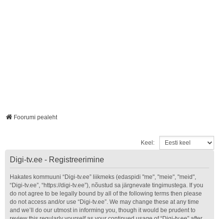
Foorumi pealeht
Keel:
Digi-tv.ee - Registreerimine
Hakates kommuuni “Digi-tv.ee” liikmeks (edaspidi "me", "meie", "meid",
“Digi-tv.ee”, “https://digi-tv.ee”), nõustud sa järgnevate tingimustega. If you
do not agree to be legally bound by all of the following terms then please
do not access and/or use “Digi-tv.ee”. We may change these at any time
and we’ll do our utmost in informing you, though it would be prudent to
review this regularly yourself as your continued usage of “Digi-tv.ee” after