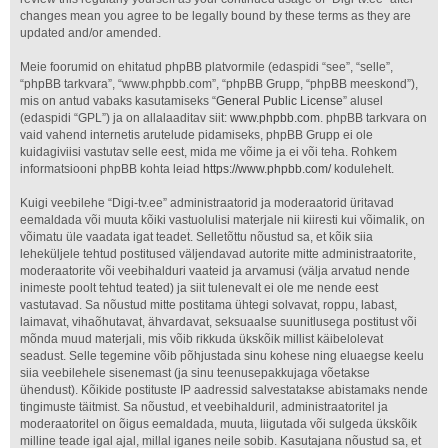
changes mean you agree to be legally bound by these terms as they are
updated and/or amended.
Meie foorumid on ehitatud phpBB platvormile (edaspidi “see”, “selle”,
“phpBB tarkvara”, “www.phpbb.com”, “phpBB Grupp, “phpBB meeskond”),
mis on antud vabaks kasutamiseks “
General Public License
” alusel
(edaspidi “GPL”) ja on allalaaditav siit:
www.phpbb.com
. phpBB tarkvara on
vaid vahend internetis arutelude pidamiseks, phpBB Grupp ei ole
kuidagiviisi vastutav selle eest, mida me võime ja ei või teha. Rohkem
informatsiooni phpBB kohta leiad
https://www.phpbb.com/
kodulehelt.
Kuigi veebilehe “Digi-tv.ee” administraatorid ja moderaatorid üritavad
eemaldada või muuta kõiki vastuolulisi materjale nii kiiresti kui võimalik, on
võimatu üle vaadata igat teadet. Selletõttu nõustud sa, et kõik siia
leheküljele tehtud postitused väljendavad autorite mitte administraatorite,
moderaatorite või veebihalduri vaateid ja arvamusi (välja arvatud nende
inimeste poolt tehtud teated) ja siit tulenevalt ei ole me nende eest
vastutavad. Sa nõustud mitte postitama ühtegi solvavat, roppu, labast,
laimavat, vihaõhutavat, ähvardavat, seksuaalse suunitlusega postitust või
mõnda muud materjali, mis võib rikkuda ükskõik millist käibelolevat
seadust. Selle tegemine võib põhjustada sinu kohese ning eluaegse keelu
siia veebilehele sisenemast (ja sinu teenusepakkujaga võetakse
ühendust). Kõikide postituste IP aadressid salvestatakse abistamaks nende
tingimuste täitmist. Sa nõustud, et veebihalduril, administraatoritel ja
moderaatoritel on õigus eemaldada, muuta, liigutada või sulgeda ükskõik
milline teade igal ajal, millal iganes neile sobib. Kasutajana nõustud sa, et