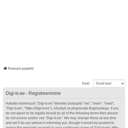
Foorumi pealeht
Keel:
Digi-tv.ee - Registreerimine
Hakates kommuuni “Digi-tv.ee” liikmeks (edaspidi "me", "meie", "meid",
“Digi-tv.ee”, “https://digi-tv.ee”), nõustud sa järgnevate tingimustega. If you
do not agree to be legally bound by all of the following terms then please
do not access and/or use “Digi-tv.ee”. We may change these at any time
and we’ll do our utmost in informing you, though it would be prudent to
review this regularly yourself as your continued usage of “Digi-tv.ee” after