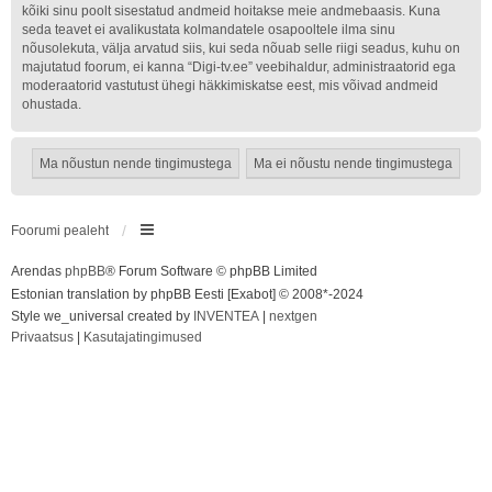
kõiki sinu poolt sisestatud andmeid hoitakse meie andmebaasis. Kuna
seda teavet ei avalikustata kolmandatele osapooltele ilma sinu
nõusolekuta, välja arvatud siis, kui seda nõuab selle riigi seadus, kuhu on
majutatud foorum, ei kanna “Digi-tv.ee” veebihaldur, administraatorid ega
moderaatorid vastutust ühegi häkkimiskatse eest, mis võivad andmeid
ohustada.
Foorumi pealeht
Arendas
phpBB
® Forum Software © phpBB Limited
Estonian translation by phpBB Eesti [Exabot] © 2008*-2024
Style we_universal created by
INVENTEA
|
nextgen
Privaatsus
|
Kasutajatingimused