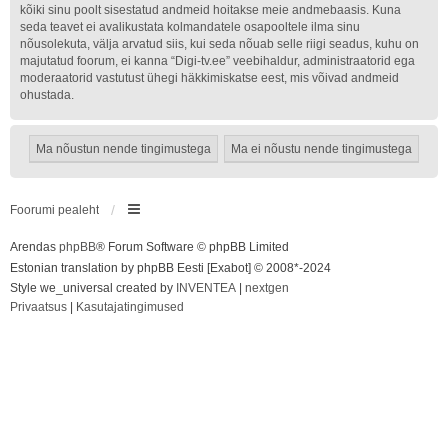
kõiki sinu poolt sisestatud andmeid hoitakse meie andmebaasis. Kuna
seda teavet ei avalikustata kolmandatele osapooltele ilma sinu
nõusolekuta, välja arvatud siis, kui seda nõuab selle riigi seadus, kuhu on
majutatud foorum, ei kanna “Digi-tv.ee” veebihaldur, administraatorid ega
moderaatorid vastutust ühegi häkkimiskatse eest, mis võivad andmeid
ohustada.
Foorumi pealeht
Arendas
phpBB
® Forum Software © phpBB Limited
Estonian translation by phpBB Eesti [Exabot] © 2008*-2024
Style we_universal created by
INVENTEA
|
nextgen
Privaatsus
|
Kasutajatingimused