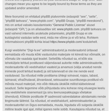
changes mean you agree to be legally bound by these terms as they are
updated and/or amended.
Meie foorumid on ehitatud phpBB platvormile (edaspidi “see”, “selle”,
“phpBB tarkvara”, “www.phpbb.com”, “phpBB Grupp, “phpBB meeskond”),
mis on antud vabaks kasutamiseks “
General Public License
” alusel
(edaspidi “GPL”) ja on allalaaditav siit:
www.phpbb.com
. phpBB tarkvara on
vaid vahend internetis arutelude pidamiseks, phpBB Grupp ei ole
kuidagiviisi vastutav selle eest, mida me võime ja ei või teha. Rohkem
informatsiooni phpBB kohta leiad
https://www.phpbb.com/
kodulehelt.
Kuigi veebilehe “Digi-tv.ee” administraatorid ja moderaatorid üritavad
eemaldada või muuta kõiki vastuolulisi materjale nii kiiresti kui võimalik, on
võimatu üle vaadata igat teadet. Selletõttu nõustud sa, et kõik siia
leheküljele tehtud postitused väljendavad autorite mitte administraatorite,
moderaatorite või veebihalduri vaateid ja arvamusi (välja arvatud nende
inimeste poolt tehtud teated) ja siit tulenevalt ei ole me nende eest
vastutavad. Sa nõustud mitte postitama ühtegi solvavat, roppu, labast,
laimavat, vihaõhutavat, ähvardavat, seksuaalse suunitlusega postitust või
mõnda muud materjali, mis võib rikkuda ükskõik millist käibelolevat
seadust. Selle tegemine võib põhjustada sinu kohese ning eluaegse keelu
siia veebilehele sisenemast (ja sinu teenusepakkujaga võetakse
ühendust). Kõikide postituste IP aadressid salvestatakse abistamaks nende
tingimuste täitmist. Sa nõustud, et veebihalduril, administraatoritel ja
moderaatoritel on õigus eemaldada, muuta, liigutada või sulgeda ükskõik
milline teade igal ajal, millal iganes neile sobib. Kasutajana nõustud sa, et