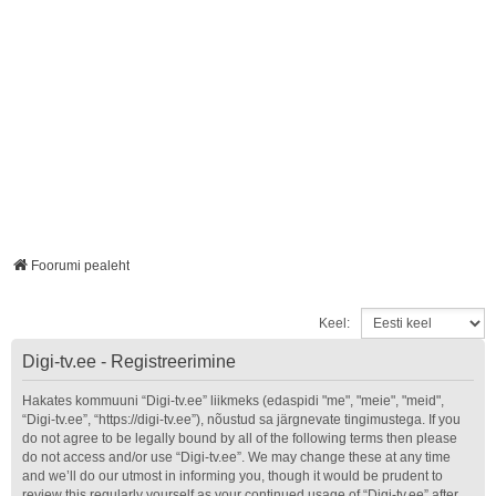
Foorumi pealeht
Keel:
Digi-tv.ee - Registreerimine
Hakates kommuuni “Digi-tv.ee” liikmeks (edaspidi "me", "meie", "meid",
“Digi-tv.ee”, “https://digi-tv.ee”), nõustud sa järgnevate tingimustega. If you
do not agree to be legally bound by all of the following terms then please
do not access and/or use “Digi-tv.ee”. We may change these at any time
and we’ll do our utmost in informing you, though it would be prudent to
review this regularly yourself as your continued usage of “Digi-tv.ee” after