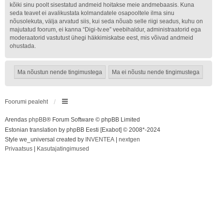
kõiki sinu poolt sisestatud andmeid hoitakse meie andmebaasis. Kuna
seda teavet ei avalikustata kolmandatele osapooltele ilma sinu
nõusolekuta, välja arvatud siis, kui seda nõuab selle riigi seadus, kuhu on
majutatud foorum, ei kanna “Digi-tv.ee” veebihaldur, administraatorid ega
moderaatorid vastutust ühegi häkkimiskatse eest, mis võivad andmeid
ohustada.
Foorumi pealeht
Arendas
phpBB
® Forum Software © phpBB Limited
Estonian translation by phpBB Eesti [Exabot] © 2008*-2024
Style we_universal created by
INVENTEA
|
nextgen
Privaatsus
|
Kasutajatingimused