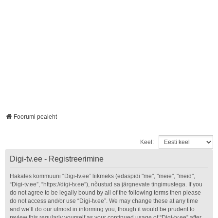
Foorumi pealeht
Keel:
Digi-tv.ee - Registreerimine
Hakates kommuuni “Digi-tv.ee” liikmeks (edaspidi "me", "meie", "meid",
“Digi-tv.ee”, “https://digi-tv.ee”), nõustud sa järgnevate tingimustega. If you
do not agree to be legally bound by all of the following terms then please
do not access and/or use “Digi-tv.ee”. We may change these at any time
and we’ll do our utmost in informing you, though it would be prudent to
review this regularly yourself as your continued usage of “Digi-tv.ee” after