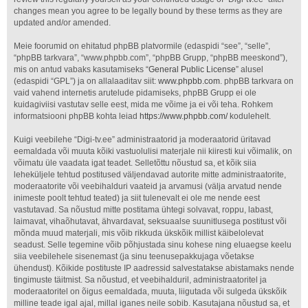
changes mean you agree to be legally bound by these terms as they are
updated and/or amended.
Meie foorumid on ehitatud phpBB platvormile (edaspidi “see”, “selle”,
“phpBB tarkvara”, “www.phpbb.com”, “phpBB Grupp, “phpBB meeskond”),
mis on antud vabaks kasutamiseks “
General Public License
” alusel
(edaspidi “GPL”) ja on allalaaditav siit:
www.phpbb.com
. phpBB tarkvara on
vaid vahend internetis arutelude pidamiseks, phpBB Grupp ei ole
kuidagiviisi vastutav selle eest, mida me võime ja ei või teha. Rohkem
informatsiooni phpBB kohta leiad
https://www.phpbb.com/
kodulehelt.
Kuigi veebilehe “Digi-tv.ee” administraatorid ja moderaatorid üritavad
eemaldada või muuta kõiki vastuolulisi materjale nii kiiresti kui võimalik, on
võimatu üle vaadata igat teadet. Selletõttu nõustud sa, et kõik siia
leheküljele tehtud postitused väljendavad autorite mitte administraatorite,
moderaatorite või veebihalduri vaateid ja arvamusi (välja arvatud nende
inimeste poolt tehtud teated) ja siit tulenevalt ei ole me nende eest
vastutavad. Sa nõustud mitte postitama ühtegi solvavat, roppu, labast,
laimavat, vihaõhutavat, ähvardavat, seksuaalse suunitlusega postitust või
mõnda muud materjali, mis võib rikkuda ükskõik millist käibelolevat
seadust. Selle tegemine võib põhjustada sinu kohese ning eluaegse keelu
siia veebilehele sisenemast (ja sinu teenusepakkujaga võetakse
ühendust). Kõikide postituste IP aadressid salvestatakse abistamaks nende
tingimuste täitmist. Sa nõustud, et veebihalduril, administraatoritel ja
moderaatoritel on õigus eemaldada, muuta, liigutada või sulgeda ükskõik
milline teade igal ajal, millal iganes neile sobib. Kasutajana nõustud sa, et