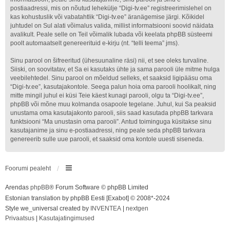
postiaadressi, mis on nõutud lehekülje “Digi-tv.ee” registreerimislehel on
kas kohustuslik või vabatahtlik “Digi-tv.ee” äranägemise järgi. Kõikidel
juhtudel on Sul alati võimalus valida, millist informatsiooni soovid näidata
avalikult. Peale selle on Teil võimalik lubada või keelata phpBB süsteemi
poolt automaatselt genereerituid e-kirju (nt. “telli teema” jms).
Sinu parool on šifreeritud (ühesuunaline räsi) nii, et see oleks turvaline.
Siiski, on soovitatav, et Sa ei kasutaks ühte ja sama parooli üle mitme hulga
veebilehtedel. Sinu parool on mõeldud selleks, et saaksid ligipääsu oma
“Digi-tv.ee”, kasutajakontole. Seega palun hoia oma parooli hoolikalt, ning
mitte mingil juhul ei küsi Teie käest kunagi parooli, olgu ta “Digi-tv.ee”,
phpBB või mõne muu kolmanda osapoole tegelane. Juhul, kui Sa peaksid
unustama oma kasutajakonto parooli, siis saad kasutada phpBB tarkvara
funktsiooni “Ma unustasin oma parooli”. Antud toiminguga küsitakse sinu
kasutajanime ja sinu e-postiaadressi, ning peale seda phpBB tarkvara
genereerib sulle uue parooli, et saaksid oma kontole uuesti siseneda.
Foorumi pealeht
Arendas
phpBB
® Forum Software © phpBB Limited
Estonian translation by phpBB Eesti [Exabot] © 2008*-2024
Style we_universal created by
INVENTEA
|
nextgen
Privaatsus
|
Kasutajatingimused