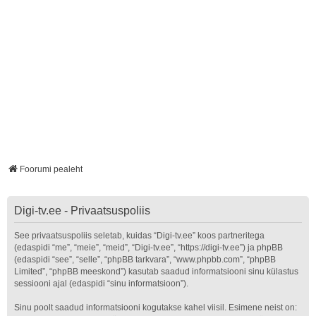
Foorumi pealeht
Digi-tv.ee - Privaatsuspoliis
See privaatsuspoliis seletab, kuidas “Digi-tv.ee” koos partneritega
(edaspidi “me”, “meie”, “meid”, “Digi-tv.ee”, “https://digi-tv.ee”) ja phpBB
(edaspidi “see”, “selle”, “phpBB tarkvara”, “www.phpbb.com”, “phpBB
Limited”, “phpBB meeskond”) kasutab saadud informatsiooni sinu külastus
sessiooni ajal (edaspidi “sinu informatsioon”).
Sinu poolt saadud informatsiooni kogutakse kahel viisil. Esimene neist on: