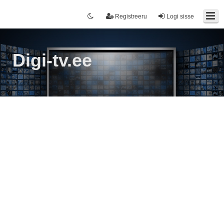
Registreeru
Logi sisse
Digi-tv.ee