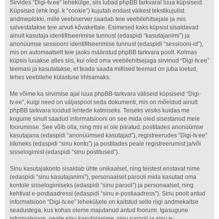
Sirvides “Digi-tv.ee” lehekülge, siis lubad phpBB tarkvaral luua küpsiseid.
Küpsised (ehk ingl. k “cookie”) kujutab endast väikest tekstikujulist
andmeplokki, mille veebiserver saadab teie veebilehitsejale ja mis
salvestatakse teie arvuti kõvakettale. Esimesed kaks küpsist sisaldavad
ainult kasutaja identifitseerimise tunnust (edaspidi “kasutajanimi”) ja
anonüümse sessiooni identifitseerimise tunnust (edaspidi “sessiooni-id”),
mis on automaatselt teie jaoks määratud phpBB tarkvara poolt. Kolmas
küpsis luuakse alles siis, kui oled oma veebilehitsejaga sirvinud “Digi-tv.ee”
teemasi ja kasutatakse, et teada saada millised teemad on juba loetud,
tehes veebilehe külastuse lihtsamaks.
Me võime ka sirvimise ajal luua phpBB-tarkvara väliseid küpsiseid “Digi-
tv.ee”, kuigi need on väljaspool seda dokumenti, mis on mõeldud ainult
phpBB tarkvara loodud lehtede katmiseks. Teiseks viisiks kuidas me
kogume sinult saadud informatsiooni on see mida oled sisestanud meie
foorumisse. See võib olla, ning mis ei ole piiratud: postitades anonüümse
kasutajana (edaspidi “anonüümsed kasutajad”), registreerudes “Digi-tv.ee”
liikmeks (edaspidi “sinu konto”) ja postitades peale registreerumist ja/või
sisselogimist (edaspidi “sinu postitused”).
Sinu kasutajakonto sisaldab ühte unikaalset, ning teistest eristavat nime
(edaspidi “sinu kasutajanimi”), personaalset parooli mida kasutad oma
kontole sisselogimiseks (edaspidi “sinu parool”) ja personaalset, ning
kehtivat e-postiaadressi (edaspidi “sinu e-postiaadress”). Sinu poolt antud
informatsioon “Digi-tv.ee” leheküljele on kaitstud selle riigi andmekaitse
seadustega, kus kohas oleme majutanud antud foorumi. Igasugune
informatsioon, peale sinu kasutajanime, sinu parooli ja sinu e-