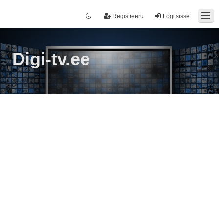
Registreeru
Logi sisse
Digi-tv.ee