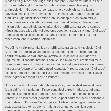
Sirvides “Digi-tv.ee” lehekülge, siis lubad phpBB tarkvaral luua küpsiseid.
Küpsised (ehk ingl. k “cookie”) kujutab endast väikest tekstikujulist
andmeplokki, mille veebiserver saadab teie veebilehitsejale ja mis
salvestatakse teie arvuti kõvakettale. Esimesed kaks küpsist sisaldavad
ainult kasutaja identifitseerimise tunnust (edaspidi “kasutajanimi”) ja
anonüümse sessiooni identifitseerimise tunnust (edaspidi “sessiooni-id”),
mis on automaatselt teie jaoks määratud phpBB tarkvara poolt. Kolmas
küpsis luuakse alles siis, kui oled oma veebilehitsejaga sirvinud “Digi-tv.ee”
teemasi ja kasutatakse, et teada saada millised teemad on juba loetud,
tehes veebilehe külastuse lihtsamaks.
Me võime ka sirvimise ajal luua phpBB-tarkvara väliseid küpsiseid “Digi-
tv.ee”, kuigi need on väljaspool seda dokumenti, mis on mõeldud ainult
phpBB tarkvara loodud lehtede katmiseks. Teiseks viisiks kuidas me
kogume sinult saadud informatsiooni on see mida oled sisestanud meie
foorumisse. See võib olla, ning mis ei ole piiratud: postitades anonüümse
kasutajana (edaspidi “anonüümsed kasutajad”), registreerudes “Digi-tv.ee”
liikmeks (edaspidi “sinu konto”) ja postitades peale registreerumist ja/või
sisselogimist (edaspidi “sinu postitused”).
Sinu kasutajakonto sisaldab ühte unikaalset, ning teistest eristavat nime
(edaspidi “sinu kasutajanimi”), personaalset parooli mida kasutad oma
kontole sisselogimiseks (edaspidi “sinu parool”) ja personaalset, ning
kehtivat e-postiaadressi (edaspidi “sinu e-postiaadress”). Sinu poolt antud
informatsioon “Digi-tv.ee” leheküljele on kaitstud selle riigi andmekaitse
seadustega, kus kohas oleme majutanud antud foorumi. Igasugune
informatsioon, peale sinu kasutajanime, sinu parooli ja sinu e-