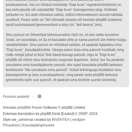
postiaadressi, mis on nõutud lehekülje “Digi-tv.ee” registreerimislehel on
kas kohustuslik või vabatahtlik “Digi-tv.ee” äranägemise järgi. Kõikidel
juhtudel on Sul alati võimalus valida, millist informatsiooni soovid näidata
avalikult. Peale selle on Teil võimalik lubada või keelata phpBB süsteemi
poolt automaatselt genereerituid e-kirju (nt. “telli teema” jms).
Sinu parool on šifreeritud (ühesuunaline räsi) nii, et see oleks turvaline.
Siiski, on soovitatav, et Sa ei kasutaks ühte ja sama parooli üle mitme hulga
veebilehtedel. Sinu parool on mõeldud selleks, et saaksid ligipääsu oma
“Digi-tv.ee”, kasutajakontole. Seega palun hoia oma parooli hoolikalt, ning
mitte mingil juhul ei küsi Teie käest kunagi parooli, olgu ta “Digi-tv.ee”,
phpBB või mõne muu kolmanda osapoole tegelane. Juhul, kui Sa peaksid
unustama oma kasutajakonto parooli, siis saad kasutada phpBB tarkvara
funktsiooni “Ma unustasin oma parooli”. Antud toiminguga küsitakse sinu
kasutajanime ja sinu e-postiaadressi, ning peale seda phpBB tarkvara
genereerib sulle uue parooli, et saaksid oma kontole uuesti siseneda.
Foorumi pealeht
Arendas
phpBB
® Forum Software © phpBB Limited
Estonian translation by phpBB Eesti [Exabot] © 2008*-2024
Style we_universal created by
INVENTEA
|
nextgen
Privaatsus
|
Kasutajatingimused