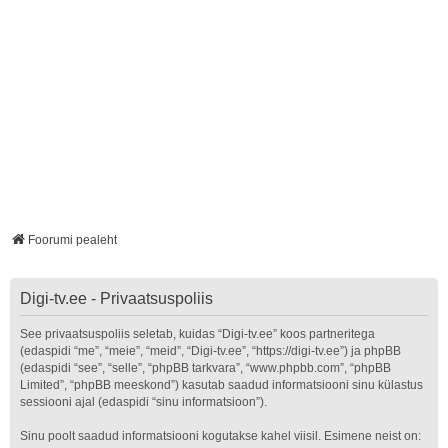
Foorumi pealeht
Digi-tv.ee - Privaatsuspoliis
See privaatsuspoliis seletab, kuidas “Digi-tv.ee” koos partneritega
(edaspidi “me”, “meie”, “meid”, “Digi-tv.ee”, “https://digi-tv.ee”) ja phpBB
(edaspidi “see”, “selle”, “phpBB tarkvara”, “www.phpbb.com”, “phpBB
Limited”, “phpBB meeskond”) kasutab saadud informatsiooni sinu külastus
sessiooni ajal (edaspidi “sinu informatsioon”).
Sinu poolt saadud informatsiooni kogutakse kahel viisil. Esimene neist on: