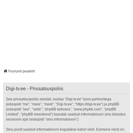
Foorumi pealeht
Digi-tv.ee - Privaatsuspoliis
See privaatsuspoliis seletab, kuidas “Digi-tv.ee” koos partneritega
(edaspidi “me”, “meie”, “meid”, “Digi-tv.ee”, “https://digi-tv.ee”) ja phpBB
(edaspidi “see”, “selle”, “phpBB tarkvara”, “www.phpbb.com”, “phpBB
Limited”, “phpBB meeskond”) kasutab saadud informatsiooni sinu külastus
sessiooni ajal (edaspidi “sinu informatsioon”).
Sinu poolt saadud informatsiooni kogutakse kahel viisil. Esimene neist on: