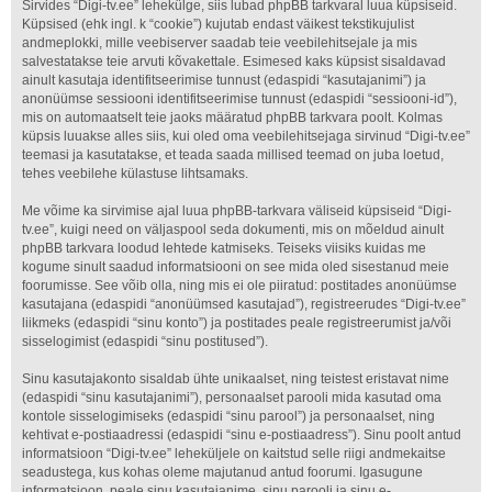
Sirvides “Digi-tv.ee” lehekülge, siis lubad phpBB tarkvaral luua küpsiseid.
Küpsised (ehk ingl. k “cookie”) kujutab endast väikest tekstikujulist
andmeplokki, mille veebiserver saadab teie veebilehitsejale ja mis
salvestatakse teie arvuti kõvakettale. Esimesed kaks küpsist sisaldavad
ainult kasutaja identifitseerimise tunnust (edaspidi “kasutajanimi”) ja
anonüümse sessiooni identifitseerimise tunnust (edaspidi “sessiooni-id”),
mis on automaatselt teie jaoks määratud phpBB tarkvara poolt. Kolmas
küpsis luuakse alles siis, kui oled oma veebilehitsejaga sirvinud “Digi-tv.ee”
teemasi ja kasutatakse, et teada saada millised teemad on juba loetud,
tehes veebilehe külastuse lihtsamaks.
Me võime ka sirvimise ajal luua phpBB-tarkvara väliseid küpsiseid “Digi-
tv.ee”, kuigi need on väljaspool seda dokumenti, mis on mõeldud ainult
phpBB tarkvara loodud lehtede katmiseks. Teiseks viisiks kuidas me
kogume sinult saadud informatsiooni on see mida oled sisestanud meie
foorumisse. See võib olla, ning mis ei ole piiratud: postitades anonüümse
kasutajana (edaspidi “anonüümsed kasutajad”), registreerudes “Digi-tv.ee”
liikmeks (edaspidi “sinu konto”) ja postitades peale registreerumist ja/või
sisselogimist (edaspidi “sinu postitused”).
Sinu kasutajakonto sisaldab ühte unikaalset, ning teistest eristavat nime
(edaspidi “sinu kasutajanimi”), personaalset parooli mida kasutad oma
kontole sisselogimiseks (edaspidi “sinu parool”) ja personaalset, ning
kehtivat e-postiaadressi (edaspidi “sinu e-postiaadress”). Sinu poolt antud
informatsioon “Digi-tv.ee” leheküljele on kaitstud selle riigi andmekaitse
seadustega, kus kohas oleme majutanud antud foorumi. Igasugune
informatsioon, peale sinu kasutajanime, sinu parooli ja sinu e-