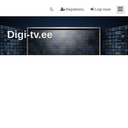
Registreeru
Logi sisse
Digi-tv.ee