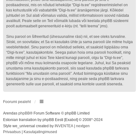
postiaadressi, mis on nõutud lehekülje “Digi-tv.ee” registreerimislehel on
kas kohustuslik või vabatahtlik “Digi-tv.ee” äranägemise järgi. Kõikidel
juhtudel on Sul alati võimalus valida, millist informatsiooni soovid näidata
avalikult. Peale selle on Teil võimalik lubada või keelata phpBB süsteemi
poolt automaatselt genereerituid e-kirju (nt. “telli teema” jms).
Sinu parool on šifreeritud (ühesuunaline räsi) nii, et see oleks turvaline.
Siiski, on soovitatav, et Sa ei kasutaks ühte ja sama parooli üle mitme hulga
veebilehtedel. Sinu parool on mõeldud selleks, et saaksid ligipääsu oma
“Digi-tv.ee”, kasutajakontole. Seega palun hoia oma parooli hoolikalt, ning
mitte mingil juhul ei küsi Teie käest kunagi parooli, olgu ta “Digi-tv.ee”,
phpBB või mõne muu kolmanda osapoole tegelane. Juhul, kui Sa peaksid
unustama oma kasutajakonto parooli, siis saad kasutada phpBB tarkvara
funktsiooni “Ma unustasin oma parooli”. Antud toiminguga küsitakse sinu
kasutajanime ja sinu e-postiaadressi, ning peale seda phpBB tarkvara
genereerib sulle uue parooli, et saaksid oma kontole uuesti siseneda.
Foorumi pealeht
Arendas
phpBB
® Forum Software © phpBB Limited
Estonian translation by phpBB Eesti [Exabot] © 2008*-2024
Style we_universal created by
INVENTEA
|
nextgen
Privaatsus
|
Kasutajatingimused