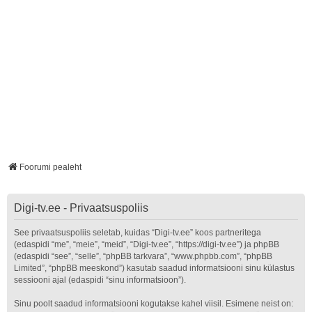
Foorumi pealeht
Digi-tv.ee - Privaatsuspoliis
See privaatsuspoliis seletab, kuidas “Digi-tv.ee” koos partneritega
(edaspidi “me”, “meie”, “meid”, “Digi-tv.ee”, “https://digi-tv.ee”) ja phpBB
(edaspidi “see”, “selle”, “phpBB tarkvara”, “www.phpbb.com”, “phpBB
Limited”, “phpBB meeskond”) kasutab saadud informatsiooni sinu külastus
sessiooni ajal (edaspidi “sinu informatsioon”).
Sinu poolt saadud informatsiooni kogutakse kahel viisil. Esimene neist on: