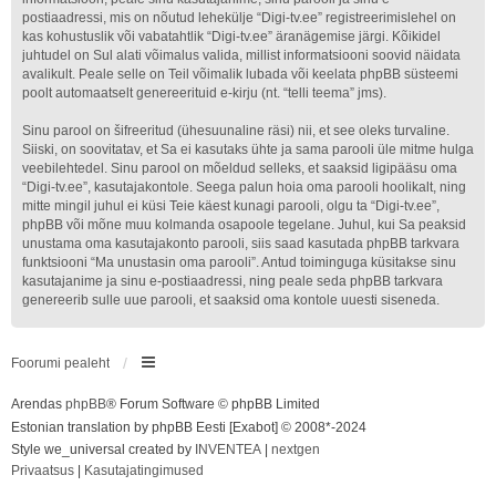
postiaadressi, mis on nõutud lehekülje “Digi-tv.ee” registreerimislehel on
kas kohustuslik või vabatahtlik “Digi-tv.ee” äranägemise järgi. Kõikidel
juhtudel on Sul alati võimalus valida, millist informatsiooni soovid näidata
avalikult. Peale selle on Teil võimalik lubada või keelata phpBB süsteemi
poolt automaatselt genereerituid e-kirju (nt. “telli teema” jms).
Sinu parool on šifreeritud (ühesuunaline räsi) nii, et see oleks turvaline.
Siiski, on soovitatav, et Sa ei kasutaks ühte ja sama parooli üle mitme hulga
veebilehtedel. Sinu parool on mõeldud selleks, et saaksid ligipääsu oma
“Digi-tv.ee”, kasutajakontole. Seega palun hoia oma parooli hoolikalt, ning
mitte mingil juhul ei küsi Teie käest kunagi parooli, olgu ta “Digi-tv.ee”,
phpBB või mõne muu kolmanda osapoole tegelane. Juhul, kui Sa peaksid
unustama oma kasutajakonto parooli, siis saad kasutada phpBB tarkvara
funktsiooni “Ma unustasin oma parooli”. Antud toiminguga küsitakse sinu
kasutajanime ja sinu e-postiaadressi, ning peale seda phpBB tarkvara
genereerib sulle uue parooli, et saaksid oma kontole uuesti siseneda.
Foorumi pealeht
Arendas
phpBB
® Forum Software © phpBB Limited
Estonian translation by phpBB Eesti [Exabot] © 2008*-2024
Style we_universal created by
INVENTEA
|
nextgen
Privaatsus
|
Kasutajatingimused