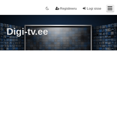
Registreeru
Logi sisse
Digi-tv.ee