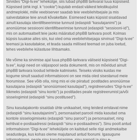
Sirvides “Digi-tv.ee” lehekülge, siis lubad phpBB tarkvaral luua küpsiseid.
Küpsised (ehk ingl. k “cookie”) kujutab endast väikest tekstikujulist
andmeplokki, mille veebiserver saadab teie veebilehitsejale ja mis
salvestatakse teie arvuti kõvakettale. Esimesed kaks küpsist sisaldavad
ainult kasutaja identifitseerimise tunnust (edaspidi “kasutajanimi”) ja
anonüümse sessiooni identifitseerimise tunnust (edaspidi “sessiooni-id”),
mis on automaatselt teie jaoks määratud phpBB tarkvara poolt. Kolmas
küpsis luuakse alles siis, kui oled oma veebilehitsejaga sirvinud “Digi-tv.ee”
teemasi ja kasutatakse, et teada saada millised teemad on juba loetud,
tehes veebilehe külastuse lihtsamaks.
Me võime ka sirvimise ajal luua phpBB-tarkvara väliseid küpsiseid “Digi-
tv.ee”, kuigi need on väljaspool seda dokumenti, mis on mõeldud ainult
phpBB tarkvara loodud lehtede katmiseks. Teiseks viisiks kuidas me
kogume sinult saadud informatsiooni on see mida oled sisestanud meie
foorumisse. See võib olla, ning mis ei ole piiratud: postitades anonüümse
kasutajana (edaspidi “anonüümsed kasutajad”), registreerudes “Digi-tv.ee”
liikmeks (edaspidi “sinu konto”) ja postitades peale registreerumist ja/või
sisselogimist (edaspidi “sinu postitused”).
Sinu kasutajakonto sisaldab ühte unikaalset, ning teistest eristavat nime
(edaspidi “sinu kasutajanimi”), personaalset parooli mida kasutad oma
kontole sisselogimiseks (edaspidi “sinu parool”) ja personaalset, ning
kehtivat e-postiaadressi (edaspidi “sinu e-postiaadress”). Sinu poolt antud
informatsioon “Digi-tv.ee” leheküljele on kaitstud selle riigi andmekaitse
seadustega, kus kohas oleme majutanud antud foorumi. Igasugune
informatsioon, peale sinu kasutajanime, sinu parooli ja sinu e-