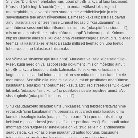
Sirvides “Digi-tv.ee” lehekülge, siis lubad phpBB tarkvaral luua küpsiseid.
Küpsised (ehk ingl. k “cookie”) kujutab endast väikest tekstikujulist
andmeplokki, mille veebiserver saadab teie veebilehitsejale ja mis
salvestatakse teie arvuti kõvakettale. Esimesed kaks küpsist sisaldavad
ainult kasutaja identifitseerimise tunnust (edaspidi “kasutajanimi”) ja
anonüümse sessiooni identifitseerimise tunnust (edaspidi “sessiooni-id”),
mis on automaatselt teie jaoks määratud phpBB tarkvara poolt. Kolmas
küpsis luuakse alles siis, kui oled oma veebilehitsejaga sirvinud “Digi-tv.ee”
teemasi ja kasutatakse, et teada saada millised teemad on juba loetud,
tehes veebilehe külastuse lihtsamaks.
Me võime ka sirvimise ajal luua phpBB-tarkvara väliseid küpsiseid “Digi-
tv.ee”, kuigi need on väljaspool seda dokumenti, mis on mõeldud ainult
phpBB tarkvara loodud lehtede katmiseks. Teiseks viisiks kuidas me
kogume sinult saadud informatsiooni on see mida oled sisestanud meie
foorumisse. See võib olla, ning mis ei ole piiratud: postitades anonüümse
kasutajana (edaspidi “anonüümsed kasutajad”), registreerudes “Digi-tv.ee”
liikmeks (edaspidi “sinu konto”) ja postitades peale registreerumist ja/või
sisselogimist (edaspidi “sinu postitused”).
Sinu kasutajakonto sisaldab ühte unikaalset, ning teistest eristavat nime
(edaspidi “sinu kasutajanimi”), personaalset parooli mida kasutad oma
kontole sisselogimiseks (edaspidi “sinu parool”) ja personaalset, ning
kehtivat e-postiaadressi (edaspidi “sinu e-postiaadress”). Sinu poolt antud
informatsioon “Digi-tv.ee” leheküljele on kaitstud selle riigi andmekaitse
seadustega, kus kohas oleme majutanud antud foorumi. Igasugune
informatsioon, peale sinu kasutajanime, sinu parooli ja sinu e-