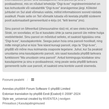
postiaadressi, mis on nõutud lehekülje “Digi-tv.ee” registreerimislehel on
kas kohustuslik või vabatahtlik “Digi-tv.ee” äranägemise järgi. Kõikidel
juhtudel on Sul alati võimalus valida, millist informatsiooni soovid näidata
avalikult. Peale selle on Teil võimalik lubada või keelata phpBB süsteemi
poolt automaatselt genereerituid e-kirju (nt. “telli teema” jms).
Sinu parool on šifreeritud (ühesuunaline räsi) nii, et see oleks turvaline.
Siiski, on soovitatav, et Sa ei kasutaks ühte ja sama parooli üle mitme hulga
veebilehtedel. Sinu parool on mõeldud selleks, et saaksid ligipääsu oma
“Digi-tv.ee”, kasutajakontole. Seega palun hoia oma parooli hoolikalt, ning
mitte mingil juhul ei küsi Teie käest kunagi parooli, olgu ta “Digi-tv.ee”,
phpBB või mõne muu kolmanda osapoole tegelane. Juhul, kui Sa peaksid
unustama oma kasutajakonto parooli, siis saad kasutada phpBB tarkvara
funktsiooni “Ma unustasin oma parooli”. Antud toiminguga küsitakse sinu
kasutajanime ja sinu e-postiaadressi, ning peale seda phpBB tarkvara
genereerib sulle uue parooli, et saaksid oma kontole uuesti siseneda.
Foorumi pealeht
Arendas
phpBB
® Forum Software © phpBB Limited
Estonian translation by phpBB Eesti [Exabot] © 2008*-2024
Style we_universal created by
INVENTEA
|
nextgen
Privaatsus
|
Kasutajatingimused