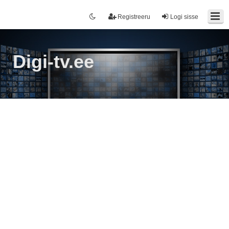
Registreeru
Logi sisse
Digi-tv.ee