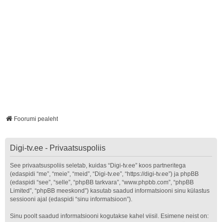
Foorumi pealeht
Digi-tv.ee - Privaatsuspoliis
See privaatsuspoliis seletab, kuidas “Digi-tv.ee” koos partneritega
(edaspidi “me”, “meie”, “meid”, “Digi-tv.ee”, “https://digi-tv.ee”) ja phpBB
(edaspidi “see”, “selle”, “phpBB tarkvara”, “www.phpbb.com”, “phpBB
Limited”, “phpBB meeskond”) kasutab saadud informatsiooni sinu külastus
sessiooni ajal (edaspidi “sinu informatsioon”).
Sinu poolt saadud informatsiooni kogutakse kahel viisil. Esimene neist on: