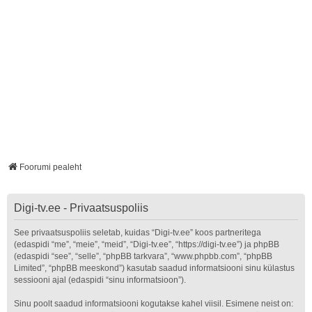
Foorumi pealeht
Digi-tv.ee - Privaatsuspoliis
See privaatsuspoliis seletab, kuidas “Digi-tv.ee” koos partneritega
(edaspidi “me”, “meie”, “meid”, “Digi-tv.ee”, “https://digi-tv.ee”) ja phpBB
(edaspidi “see”, “selle”, “phpBB tarkvara”, “www.phpbb.com”, “phpBB
Limited”, “phpBB meeskond”) kasutab saadud informatsiooni sinu külastus
sessiooni ajal (edaspidi “sinu informatsioon”).
Sinu poolt saadud informatsiooni kogutakse kahel viisil. Esimene neist on: