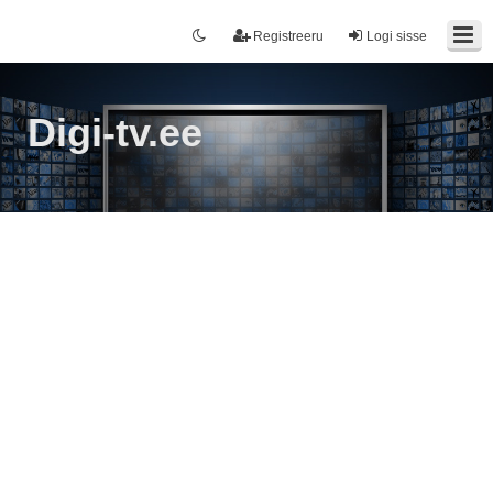
Registreeru
Logi sisse
Digi-tv.ee