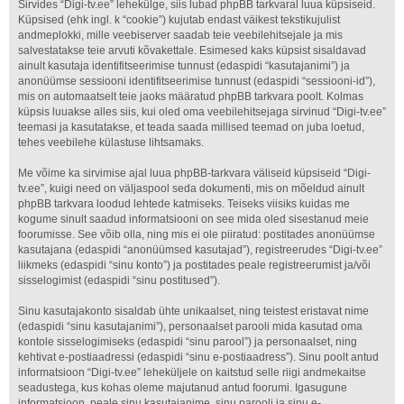
Sirvides “Digi-tv.ee” lehekülge, siis lubad phpBB tarkvaral luua küpsiseid.
Küpsised (ehk ingl. k “cookie”) kujutab endast väikest tekstikujulist
andmeplokki, mille veebiserver saadab teie veebilehitsejale ja mis
salvestatakse teie arvuti kõvakettale. Esimesed kaks küpsist sisaldavad
ainult kasutaja identifitseerimise tunnust (edaspidi “kasutajanimi”) ja
anonüümse sessiooni identifitseerimise tunnust (edaspidi “sessiooni-id”),
mis on automaatselt teie jaoks määratud phpBB tarkvara poolt. Kolmas
küpsis luuakse alles siis, kui oled oma veebilehitsejaga sirvinud “Digi-tv.ee”
teemasi ja kasutatakse, et teada saada millised teemad on juba loetud,
tehes veebilehe külastuse lihtsamaks.
Me võime ka sirvimise ajal luua phpBB-tarkvara väliseid küpsiseid “Digi-
tv.ee”, kuigi need on väljaspool seda dokumenti, mis on mõeldud ainult
phpBB tarkvara loodud lehtede katmiseks. Teiseks viisiks kuidas me
kogume sinult saadud informatsiooni on see mida oled sisestanud meie
foorumisse. See võib olla, ning mis ei ole piiratud: postitades anonüümse
kasutajana (edaspidi “anonüümsed kasutajad”), registreerudes “Digi-tv.ee”
liikmeks (edaspidi “sinu konto”) ja postitades peale registreerumist ja/või
sisselogimist (edaspidi “sinu postitused”).
Sinu kasutajakonto sisaldab ühte unikaalset, ning teistest eristavat nime
(edaspidi “sinu kasutajanimi”), personaalset parooli mida kasutad oma
kontole sisselogimiseks (edaspidi “sinu parool”) ja personaalset, ning
kehtivat e-postiaadressi (edaspidi “sinu e-postiaadress”). Sinu poolt antud
informatsioon “Digi-tv.ee” leheküljele on kaitstud selle riigi andmekaitse
seadustega, kus kohas oleme majutanud antud foorumi. Igasugune
informatsioon, peale sinu kasutajanime, sinu parooli ja sinu e-