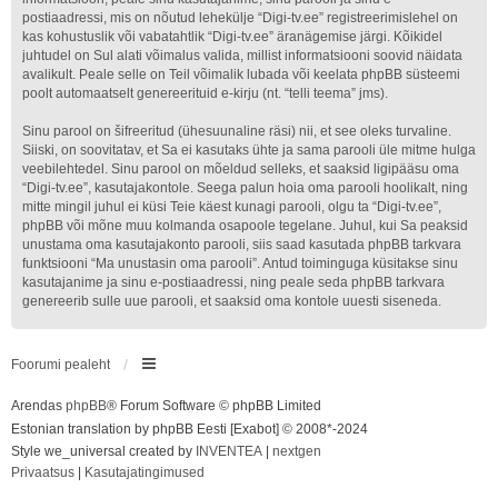
postiaadressi, mis on nõutud lehekülje “Digi-tv.ee” registreerimislehel on
kas kohustuslik või vabatahtlik “Digi-tv.ee” äranägemise järgi. Kõikidel
juhtudel on Sul alati võimalus valida, millist informatsiooni soovid näidata
avalikult. Peale selle on Teil võimalik lubada või keelata phpBB süsteemi
poolt automaatselt genereerituid e-kirju (nt. “telli teema” jms).
Sinu parool on šifreeritud (ühesuunaline räsi) nii, et see oleks turvaline.
Siiski, on soovitatav, et Sa ei kasutaks ühte ja sama parooli üle mitme hulga
veebilehtedel. Sinu parool on mõeldud selleks, et saaksid ligipääsu oma
“Digi-tv.ee”, kasutajakontole. Seega palun hoia oma parooli hoolikalt, ning
mitte mingil juhul ei küsi Teie käest kunagi parooli, olgu ta “Digi-tv.ee”,
phpBB või mõne muu kolmanda osapoole tegelane. Juhul, kui Sa peaksid
unustama oma kasutajakonto parooli, siis saad kasutada phpBB tarkvara
funktsiooni “Ma unustasin oma parooli”. Antud toiminguga küsitakse sinu
kasutajanime ja sinu e-postiaadressi, ning peale seda phpBB tarkvara
genereerib sulle uue parooli, et saaksid oma kontole uuesti siseneda.
Foorumi pealeht
Arendas
phpBB
® Forum Software © phpBB Limited
Estonian translation by phpBB Eesti [Exabot] © 2008*-2024
Style we_universal created by
INVENTEA
|
nextgen
Privaatsus
|
Kasutajatingimused