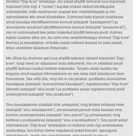
Sirvides “Digi-tv.ee” lehekülge, siis lubad phpBB tarkvaral luua küpsiseid.
Küpsised (ehk ingl. k “cookie”) kujutab endast väikest tekstikujulist
andmeplokki, mille veebiserver saadab teie veebilehitsejale ja mis
salvestatakse teie arvuti kõvakettale. Esimesed kaks küpsist sisaldavad
ainult kasutaja identifitseerimise tunnust (edaspidi “kasutajanimi”) ja
anonüümse sessiooni identifitseerimise tunnust (edaspidi “sessiooni-id”),
mis on automaatselt teie jaoks määratud phpBB tarkvara poolt. Kolmas
küpsis luuakse alles siis, kui oled oma veebilehitsejaga sirvinud “Digi-tv.ee”
teemasi ja kasutatakse, et teada saada millised teemad on juba loetud,
tehes veebilehe külastuse lihtsamaks.
Me võime ka sirvimise ajal luua phpBB-tarkvara väliseid küpsiseid “Digi-
tv.ee”, kuigi need on väljaspool seda dokumenti, mis on mõeldud ainult
phpBB tarkvara loodud lehtede katmiseks. Teiseks viisiks kuidas me
kogume sinult saadud informatsiooni on see mida oled sisestanud meie
foorumisse. See võib olla, ning mis ei ole piiratud: postitades anonüümse
kasutajana (edaspidi “anonüümsed kasutajad”), registreerudes “Digi-tv.ee”
liikmeks (edaspidi “sinu konto”) ja postitades peale registreerumist ja/või
sisselogimist (edaspidi “sinu postitused”).
Sinu kasutajakonto sisaldab ühte unikaalset, ning teistest eristavat nime
(edaspidi “sinu kasutajanimi”), personaalset parooli mida kasutad oma
kontole sisselogimiseks (edaspidi “sinu parool”) ja personaalset, ning
kehtivat e-postiaadressi (edaspidi “sinu e-postiaadress”). Sinu poolt antud
informatsioon “Digi-tv.ee” leheküljele on kaitstud selle riigi andmekaitse
seadustega, kus kohas oleme majutanud antud foorumi. Igasugune
informatsioon, peale sinu kasutajanime, sinu parooli ja sinu e-