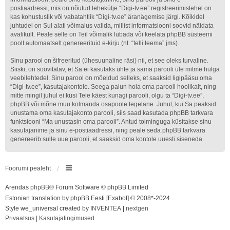
postiaadressi, mis on nõutud lehekülje “Digi-tv.ee” registreerimislehel on
kas kohustuslik või vabatahtlik “Digi-tv.ee” äranägemise järgi. Kõikidel
juhtudel on Sul alati võimalus valida, millist informatsiooni soovid näidata
avalikult. Peale selle on Teil võimalik lubada või keelata phpBB süsteemi
poolt automaatselt genereerituid e-kirju (nt. “telli teema” jms).
Sinu parool on šifreeritud (ühesuunaline räsi) nii, et see oleks turvaline.
Siiski, on soovitatav, et Sa ei kasutaks ühte ja sama parooli üle mitme hulga
veebilehtedel. Sinu parool on mõeldud selleks, et saaksid ligipääsu oma
“Digi-tv.ee”, kasutajakontole. Seega palun hoia oma parooli hoolikalt, ning
mitte mingil juhul ei küsi Teie käest kunagi parooli, olgu ta “Digi-tv.ee”,
phpBB või mõne muu kolmanda osapoole tegelane. Juhul, kui Sa peaksid
unustama oma kasutajakonto parooli, siis saad kasutada phpBB tarkvara
funktsiooni “Ma unustasin oma parooli”. Antud toiminguga küsitakse sinu
kasutajanime ja sinu e-postiaadressi, ning peale seda phpBB tarkvara
genereerib sulle uue parooli, et saaksid oma kontole uuesti siseneda.
Foorumi pealeht
Arendas
phpBB
® Forum Software © phpBB Limited
Estonian translation by phpBB Eesti [Exabot] © 2008*-2024
Style we_universal created by
INVENTEA
|
nextgen
Privaatsus
|
Kasutajatingimused