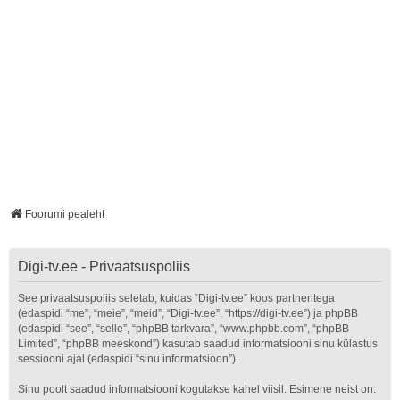
Foorumi pealeht
Digi-tv.ee - Privaatsuspoliis
See privaatsuspoliis seletab, kuidas “Digi-tv.ee” koos partneritega
(edaspidi “me”, “meie”, “meid”, “Digi-tv.ee”, “https://digi-tv.ee”) ja phpBB
(edaspidi “see”, “selle”, “phpBB tarkvara”, “www.phpbb.com”, “phpBB
Limited”, “phpBB meeskond”) kasutab saadud informatsiooni sinu külastus
sessiooni ajal (edaspidi “sinu informatsioon”).
Sinu poolt saadud informatsiooni kogutakse kahel viisil. Esimene neist on: