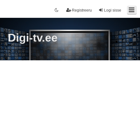
Registreeru
Logi sisse
Digi-tv.ee