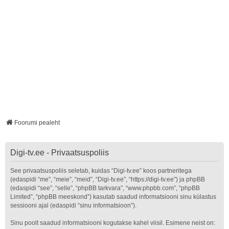
Foorumi pealeht
Digi-tv.ee - Privaatsuspoliis
See privaatsuspoliis seletab, kuidas “Digi-tv.ee” koos partneritega
(edaspidi “me”, “meie”, “meid”, “Digi-tv.ee”, “https://digi-tv.ee”) ja phpBB
(edaspidi “see”, “selle”, “phpBB tarkvara”, “www.phpbb.com”, “phpBB
Limited”, “phpBB meeskond”) kasutab saadud informatsiooni sinu külastus
sessiooni ajal (edaspidi “sinu informatsioon”).
Sinu poolt saadud informatsiooni kogutakse kahel viisil. Esimene neist on: