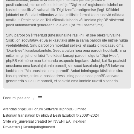
postiaadressi, mis on nõutud lehekülje “Digi-tv.ee” registreerimislehel on
kas kohustuslik või vabatahtlik “Digi-tv.ee” äranägemise järgi. Kõikidel
juhtudel on Sul alati võimalus valida, millist informatsiooni soovid näidata
avalikult. Peale selle on Teil võimalik lubada või keelata phpBB süsteemi
poolt automaatselt genereerituid e-kirju (nt. “telli teema” jms).
Sinu parool on šifreeritud (ühesuunaline räsi) nii, et see oleks turvaline.
Siiski, on soovitatav, et Sa ei kasutaks ühte ja sama parooli üle mitme hulga
veebilehtedel. Sinu parool on mõeldud selleks, et saaksid ligipääsu oma
“Digi-tv.ee”, kasutajakontole. Seega palun hoia oma parooli hoolikalt, ning
mitte mingil juhul ei küsi Teie käest kunagi parooli, olgu ta “Digi-tv.ee”,
phpBB või mõne muu kolmanda osapoole tegelane. Juhul, kui Sa peaksid
unustama oma kasutajakonto parooli, siis saad kasutada phpBB tarkvara
funktsiooni “Ma unustasin oma parooli”. Antud toiminguga küsitakse sinu
kasutajanime ja sinu e-postiaadressi, ning peale seda phpBB tarkvara
genereerib sulle uue parooli, et saaksid oma kontole uuesti siseneda.
Foorumi pealeht
Arendas
phpBB
® Forum Software © phpBB Limited
Estonian translation by phpBB Eesti [Exabot] © 2008*-2024
Style we_universal created by
INVENTEA
|
nextgen
Privaatsus
|
Kasutajatingimused