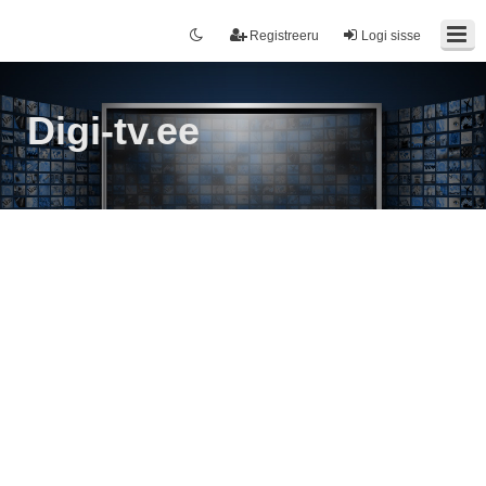
Registreeru
Logi sisse
Digi-tv.ee