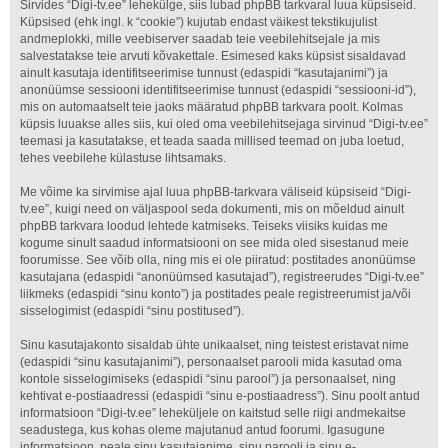
Sirvides “Digi-tv.ee” lehekülge, siis lubad phpBB tarkvaral luua küpsiseid.
Küpsised (ehk ingl. k “cookie”) kujutab endast väikest tekstikujulist
andmeplokki, mille veebiserver saadab teie veebilehitsejale ja mis
salvestatakse teie arvuti kõvakettale. Esimesed kaks küpsist sisaldavad
ainult kasutaja identifitseerimise tunnust (edaspidi “kasutajanimi”) ja
anonüümse sessiooni identifitseerimise tunnust (edaspidi “sessiooni-id”),
mis on automaatselt teie jaoks määratud phpBB tarkvara poolt. Kolmas
küpsis luuakse alles siis, kui oled oma veebilehitsejaga sirvinud “Digi-tv.ee”
teemasi ja kasutatakse, et teada saada millised teemad on juba loetud,
tehes veebilehe külastuse lihtsamaks.
Me võime ka sirvimise ajal luua phpBB-tarkvara väliseid küpsiseid “Digi-
tv.ee”, kuigi need on väljaspool seda dokumenti, mis on mõeldud ainult
phpBB tarkvara loodud lehtede katmiseks. Teiseks viisiks kuidas me
kogume sinult saadud informatsiooni on see mida oled sisestanud meie
foorumisse. See võib olla, ning mis ei ole piiratud: postitades anonüümse
kasutajana (edaspidi “anonüümsed kasutajad”), registreerudes “Digi-tv.ee”
liikmeks (edaspidi “sinu konto”) ja postitades peale registreerumist ja/või
sisselogimist (edaspidi “sinu postitused”).
Sinu kasutajakonto sisaldab ühte unikaalset, ning teistest eristavat nime
(edaspidi “sinu kasutajanimi”), personaalset parooli mida kasutad oma
kontole sisselogimiseks (edaspidi “sinu parool”) ja personaalset, ning
kehtivat e-postiaadressi (edaspidi “sinu e-postiaadress”). Sinu poolt antud
informatsioon “Digi-tv.ee” leheküljele on kaitstud selle riigi andmekaitse
seadustega, kus kohas oleme majutanud antud foorumi. Igasugune
informatsioon, peale sinu kasutajanime, sinu parooli ja sinu e-