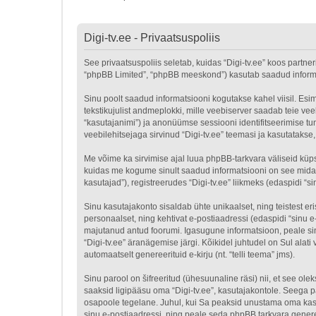
Digi-tv.ee - Privaatsuspoliis
See privaatsuspoliis seletab, kuidas “Digi-tv.ee” koos partneri
“phpBB Limited”, “phpBB meeskond”) kasutab saadud informats
Sinu poolt saadud informatsiooni kogutakse kahel viisil. Esim
tekstikujulist andmeplokki, mille veebiserver saadab teie veeb
“kasutajanimi”) ja anonüümse sessiooni identifitseerimise tu
veebilehitsejaga sirvinud “Digi-tv.ee” teemasi ja kasutataks
Me võime ka sirvimise ajal luua phpBB-tarkvara väliseid küps
kuidas me kogume sinult saadud informatsiooni on see mida 
kasutajad”), registreerudes “Digi-tv.ee” liikmeks (edaspidi “si
Sinu kasutajakonto sisaldab ühte unikaalset, ning teistest er
personaalset, ning kehtivat e-postiaadressi (edaspidi “sinu e
majutanud antud foorumi. Igasugune informatsioon, peale sinu 
“Digi-tv.ee” äranägemise järgi. Kõikidel juhtudel on Sul alati
automaatselt genereerituid e-kirju (nt. “telli teema” jms).
Sinu parool on šifreeritud (ühesuunaline räsi) nii, et see ole
saaksid ligipääsu oma “Digi-tv.ee”, kasutajakontole. Seega pa
osapoole tegelane. Juhul, kui Sa peaksid unustama oma kasu
sinu e-postiaadressi, ning peale seda phpBB tarkvara genere