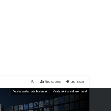
Registreeru
Logi sisse
Vaata vastamata teemasi
Vaata aktiivseid teemasid