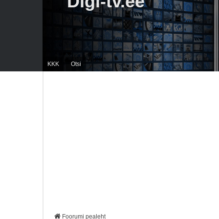
Digi-tv.ee
KKK
Otsi
Foorumi pealeht