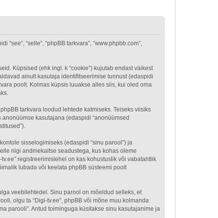
spidi “see”, “selle”, “phpBB tarkvara”, “www.phpbb.com”,
seid. Küpsised (ehk ingl. k “cookie”) kujutab endast väikest
aldavad ainult kasutaja identifitseerimise tunnust (edaspidi
vara poolt. Kolmas küpsis luuakse alles siis, kui oled oma
aks.
 phpBB tarkvara loodud lehtede katmiseks. Teiseks viisiks
tades anonüümse kasutajana (edaspidi “anonüümsed
stitused”).
kontole sisselogimiseks (edaspidi “sinu parool”) ja
d selle riigi andmekaitse seadustega, kus kohas oleme
v.ee” registreerimislehel on kas kohustuslik või vabatahtlik
l võimalik lubada või keelata phpBB süsteemi poolt
 hulga veebilehtedel. Sinu parool on mõeldud selleks, et
arooli, olgu ta “Digi-tv.ee”, phpBB või mõne muu kolmanda
a parooli”. Antud toiminguga küsitakse sinu kasutajanime ja