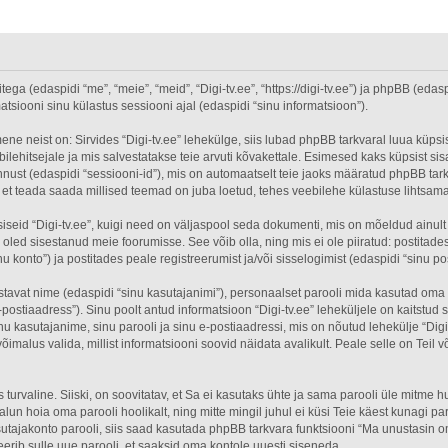
tega (edaspidi “me”, “meie”, “meid”, “Digi-tv.ee”, “https://digi-tv.ee”) ja phpBB (eda
iooni sinu külastus sessiooni ajal (edaspidi “sinu informatsioon”).
ene neist on: Sirvides “Digi-tv.ee” lehekülge, siis lubad phpBB tarkvaral luua küpsi
ilehitsejale ja mis salvestatakse teie arvuti kõvakettale. Esimesed kaks küpsist sis
nnust (edaspidi “sessiooni-id”), mis on automaatselt teie jaoks määratud phpBB tark
e, et teada saada millised teemad on juba loetud, tehes veebilehe külastuse lihtsam
iseid “Digi-tv.ee”, kuigi need on väljaspool seda dokumenti, mis on mõeldud ainult
oled sisestanud meie foorumisse. See võib olla, ning mis ei ole piiratud: posti
nu konto”) ja postitades peale registreerumist ja/või sisselogimist (edaspidi “sinu po
istavat nime (edaspidi “sinu kasutajanimi”), personaalset parooli mida kasutad oma 
-postiaadress”). Sinu poolt antud informatsioon “Digi-tv.ee” leheküljele on kaitstu
kasutajanime, sinu parooli ja sinu e-postiaadressi, mis on nõutud lehekülje “Digi-t
 võimalus valida, millist informatsiooni soovid näidata avalikult. Peale selle on Tei
ks turvaline. Siiski, on soovitatav, et Sa ei kasutaks ühte ja sama parooli üle mitme
lun hoia oma parooli hoolikalt, ning mitte mingil juhul ei küsi Teie käest kunagi p
tajakonto parooli, siis saad kasutada phpBB tarkvara funktsiooni “Ma unustasin om
erib sulle uue parooli, et saaksid oma kontole uuesti siseneda.