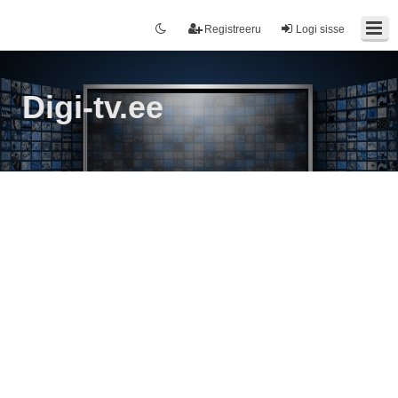
Registreeru
Logi sisse
Digi-tv.ee