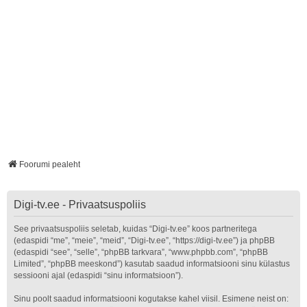
Foorumi pealeht
Digi-tv.ee - Privaatsuspoliis
See privaatsuspoliis seletab, kuidas “Digi-tv.ee” koos partneritega
(edaspidi “me”, “meie”, “meid”, “Digi-tv.ee”, “https://digi-tv.ee”) ja phpBB
(edaspidi “see”, “selle”, “phpBB tarkvara”, “www.phpbb.com”, “phpBB
Limited”, “phpBB meeskond”) kasutab saadud informatsiooni sinu külastus
sessiooni ajal (edaspidi “sinu informatsioon”).
Sinu poolt saadud informatsiooni kogutakse kahel viisil. Esimene neist on: