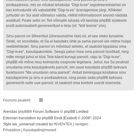
postiaadressi, mis on nõutud lehekülje “Digi-tv.ee” registreerimislehel on
kas kohustuslik või vabatahtlik “Digi-tv.ee” äranägemise järgi. Kõikidel
juhtudel on Sul alati võimalus valida, millist informatsiooni soovid näidata
avalikult. Peale selle on Teil võimalik lubada või keelata phpBB süsteemi
poolt automaatselt genereerituid e-kirju (nt. “telli teema” jms).
Sinu parool on šifreeritud (ühesuunaline räsi) nii, et see oleks turvaline.
Siiski, on soovitatav, et Sa ei kasutaks ühte ja sama parooli üle mitme hulga
veebilehtedel. Sinu parool on mõeldud selleks, et saaksid ligipääsu oma
“Digi-tv.ee”, kasutajakontole. Seega palun hoia oma parooli hoolikalt, ning
mitte mingil juhul ei küsi Teie käest kunagi parooli, olgu ta “Digi-tv.ee”,
phpBB või mõne muu kolmanda osapoole tegelane. Juhul, kui Sa peaksid
unustama oma kasutajakonto parooli, siis saad kasutada phpBB tarkvara
funktsiooni “Ma unustasin oma parooli”. Antud toiminguga küsitakse sinu
kasutajanime ja sinu e-postiaadressi, ning peale seda phpBB tarkvara
genereerib sulle uue parooli, et saaksid oma kontole uuesti siseneda.
Foorumi pealeht
Arendas
phpBB
® Forum Software © phpBB Limited
Estonian translation by phpBB Eesti [Exabot] © 2008*-2024
Style we_universal created by
INVENTEA
|
nextgen
Privaatsus
|
Kasutajatingimused