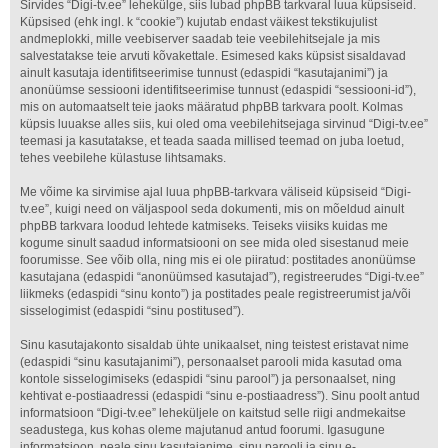
Sirvides “Digi-tv.ee” lehekülge, siis lubad phpBB tarkvaral luua küpsiseid.
Küpsised (ehk ingl. k “cookie”) kujutab endast väikest tekstikujulist
andmeplokki, mille veebiserver saadab teie veebilehitsejale ja mis
salvestatakse teie arvuti kõvakettale. Esimesed kaks küpsist sisaldavad
ainult kasutaja identifitseerimise tunnust (edaspidi “kasutajanimi”) ja
anonüümse sessiooni identifitseerimise tunnust (edaspidi “sessiooni-id”),
mis on automaatselt teie jaoks määratud phpBB tarkvara poolt. Kolmas
küpsis luuakse alles siis, kui oled oma veebilehitsejaga sirvinud “Digi-tv.ee”
teemasi ja kasutatakse, et teada saada millised teemad on juba loetud,
tehes veebilehe külastuse lihtsamaks.
Me võime ka sirvimise ajal luua phpBB-tarkvara väliseid küpsiseid “Digi-
tv.ee”, kuigi need on väljaspool seda dokumenti, mis on mõeldud ainult
phpBB tarkvara loodud lehtede katmiseks. Teiseks viisiks kuidas me
kogume sinult saadud informatsiooni on see mida oled sisestanud meie
foorumisse. See võib olla, ning mis ei ole piiratud: postitades anonüümse
kasutajana (edaspidi “anonüümsed kasutajad”), registreerudes “Digi-tv.ee”
liikmeks (edaspidi “sinu konto”) ja postitades peale registreerumist ja/või
sisselogimist (edaspidi “sinu postitused”).
Sinu kasutajakonto sisaldab ühte unikaalset, ning teistest eristavat nime
(edaspidi “sinu kasutajanimi”), personaalset parooli mida kasutad oma
kontole sisselogimiseks (edaspidi “sinu parool”) ja personaalset, ning
kehtivat e-postiaadressi (edaspidi “sinu e-postiaadress”). Sinu poolt antud
informatsioon “Digi-tv.ee” leheküljele on kaitstud selle riigi andmekaitse
seadustega, kus kohas oleme majutanud antud foorumi. Igasugune
informatsioon, peale sinu kasutajanime, sinu parooli ja sinu e-