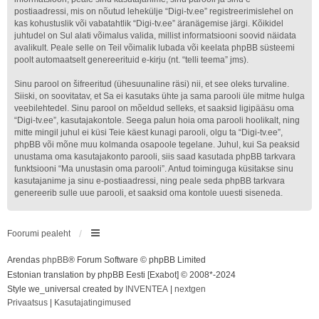
postiaadressi, mis on nõutud lehekülje “Digi-tv.ee” registreerimislehel on
kas kohustuslik või vabatahtlik “Digi-tv.ee” äranägemise järgi. Kõikidel
juhtudel on Sul alati võimalus valida, millist informatsiooni soovid näidata
avalikult. Peale selle on Teil võimalik lubada või keelata phpBB süsteemi
poolt automaatselt genereerituid e-kirju (nt. “telli teema” jms).
Sinu parool on šifreeritud (ühesuunaline räsi) nii, et see oleks turvaline.
Siiski, on soovitatav, et Sa ei kasutaks ühte ja sama parooli üle mitme hulga
veebilehtedel. Sinu parool on mõeldud selleks, et saaksid ligipääsu oma
“Digi-tv.ee”, kasutajakontole. Seega palun hoia oma parooli hoolikalt, ning
mitte mingil juhul ei küsi Teie käest kunagi parooli, olgu ta “Digi-tv.ee”,
phpBB või mõne muu kolmanda osapoole tegelane. Juhul, kui Sa peaksid
unustama oma kasutajakonto parooli, siis saad kasutada phpBB tarkvara
funktsiooni “Ma unustasin oma parooli”. Antud toiminguga küsitakse sinu
kasutajanime ja sinu e-postiaadressi, ning peale seda phpBB tarkvara
genereerib sulle uue parooli, et saaksid oma kontole uuesti siseneda.
Foorumi pealeht
Arendas
phpBB
® Forum Software © phpBB Limited
Estonian translation by phpBB Eesti [Exabot] © 2008*-2024
Style we_universal created by
INVENTEA
|
nextgen
Privaatsus
|
Kasutajatingimused