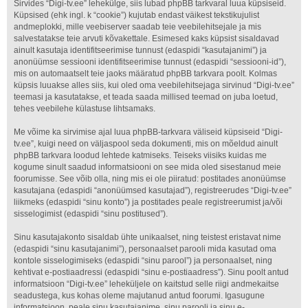
Sirvides “Digi-tv.ee” lehekülge, siis lubad phpBB tarkvaral luua küpsiseid.
Küpsised (ehk ingl. k “cookie”) kujutab endast väikest tekstikujulist
andmeplokki, mille veebiserver saadab teie veebilehitsejale ja mis
salvestatakse teie arvuti kõvakettale. Esimesed kaks küpsist sisaldavad
ainult kasutaja identifitseerimise tunnust (edaspidi “kasutajanimi”) ja
anonüümse sessiooni identifitseerimise tunnust (edaspidi “sessiooni-id”),
mis on automaatselt teie jaoks määratud phpBB tarkvara poolt. Kolmas
küpsis luuakse alles siis, kui oled oma veebilehitsejaga sirvinud “Digi-tv.ee”
teemasi ja kasutatakse, et teada saada millised teemad on juba loetud,
tehes veebilehe külastuse lihtsamaks.
Me võime ka sirvimise ajal luua phpBB-tarkvara väliseid küpsiseid “Digi-
tv.ee”, kuigi need on väljaspool seda dokumenti, mis on mõeldud ainult
phpBB tarkvara loodud lehtede katmiseks. Teiseks viisiks kuidas me
kogume sinult saadud informatsiooni on see mida oled sisestanud meie
foorumisse. See võib olla, ning mis ei ole piiratud: postitades anonüümse
kasutajana (edaspidi “anonüümsed kasutajad”), registreerudes “Digi-tv.ee”
liikmeks (edaspidi “sinu konto”) ja postitades peale registreerumist ja/või
sisselogimist (edaspidi “sinu postitused”).
Sinu kasutajakonto sisaldab ühte unikaalset, ning teistest eristavat nime
(edaspidi “sinu kasutajanimi”), personaalset parooli mida kasutad oma
kontole sisselogimiseks (edaspidi “sinu parool”) ja personaalset, ning
kehtivat e-postiaadressi (edaspidi “sinu e-postiaadress”). Sinu poolt antud
informatsioon “Digi-tv.ee” leheküljele on kaitstud selle riigi andmekaitse
seadustega, kus kohas oleme majutanud antud foorumi. Igasugune
informatsioon, peale sinu kasutajanime, sinu parooli ja sinu e-