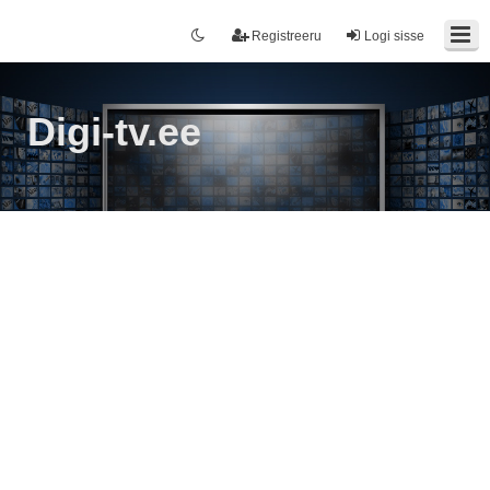
Registreeru
Logi sisse
Digi-tv.ee