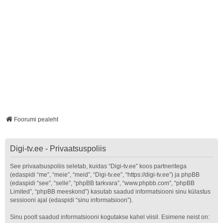
Foorumi pealeht
Digi-tv.ee - Privaatsuspoliis
See privaatsuspoliis seletab, kuidas “Digi-tv.ee” koos partneritega
(edaspidi “me”, “meie”, “meid”, “Digi-tv.ee”, “https://digi-tv.ee”) ja phpBB
(edaspidi “see”, “selle”, “phpBB tarkvara”, “www.phpbb.com”, “phpBB
Limited”, “phpBB meeskond”) kasutab saadud informatsiooni sinu külastus
sessiooni ajal (edaspidi “sinu informatsioon”).
Sinu poolt saadud informatsiooni kogutakse kahel viisil. Esimene neist on: