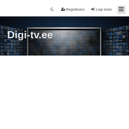
Registreeru
Logi sisse
Digi-tv.ee