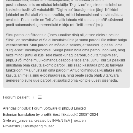
postiaadressi, mis on nõutud lehekülje “Digi-tv.ee” registreerimislehel on
kas kohustuslik või vabatahtlik “Digi-tv.ee” äranägemise järgi. Kõikidel
juhtudel on Sul alati võimalus valida, millist informatsiooni soovid näidata
avalikult. Peale selle on Teil võimalik lubada või keelata phpBB süsteemi
poolt automaatselt genereerituid e-kirju (nt. “telli teema” jms).
Sinu parool on šifreeritud (ühesuunaline räsi) nii, et see oleks turvaline.
Siiski, on soovitatav, et Sa ei kasutaks ühte ja sama parooli üle mitme hulga
veebilehtedel. Sinu parool on mõeldud selleks, et saaksid ligipääsu oma
“Digi-tv.ee”, kasutajakontole. Seega palun hoia oma parooli hoolikalt, ning
mitte mingil juhul ei küsi Teie käest kunagi parooli, olgu ta “Digi-tv.ee”,
phpBB või mõne muu kolmanda osapoole tegelane. Juhul, kui Sa peaksid
unustama oma kasutajakonto parooli, siis saad kasutada phpBB tarkvara
funktsiooni “Ma unustasin oma parooli”. Antud toiminguga küsitakse sinu
kasutajanime ja sinu e-postiaadressi, ning peale seda phpBB tarkvara
genereerib sulle uue parooli, et saaksid oma kontole uuesti siseneda.
Foorumi pealeht
Arendas
phpBB
® Forum Software © phpBB Limited
Estonian translation by phpBB Eesti [Exabot] © 2008*-2024
Style we_universal created by
INVENTEA
|
nextgen
Privaatsus
|
Kasutajatingimused