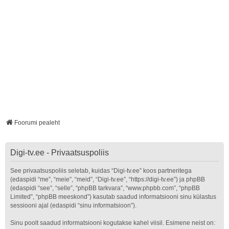
Foorumi pealeht
Digi-tv.ee - Privaatsuspoliis
See privaatsuspoliis seletab, kuidas “Digi-tv.ee” koos partneritega
(edaspidi “me”, “meie”, “meid”, “Digi-tv.ee”, “https://digi-tv.ee”) ja phpBB
(edaspidi “see”, “selle”, “phpBB tarkvara”, “www.phpbb.com”, “phpBB
Limited”, “phpBB meeskond”) kasutab saadud informatsiooni sinu külastus
sessiooni ajal (edaspidi “sinu informatsioon”).
Sinu poolt saadud informatsiooni kogutakse kahel viisil. Esimene neist on: