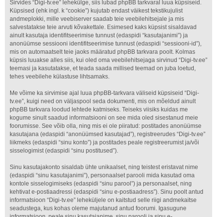
Sirvides “Digi-tv.ee” lehekülge, siis lubad phpBB tarkvaral luua küpsiseid.
Küpsised (ehk ingl. k “cookie”) kujutab endast väikest tekstikujulist
andmeplokki, mille veebiserver saadab teie veebilehitsejale ja mis
salvestatakse teie arvuti kõvakettale. Esimesed kaks küpsist sisaldavad
ainult kasutaja identifitseerimise tunnust (edaspidi “kasutajanimi”) ja
anonüümse sessiooni identifitseerimise tunnust (edaspidi “sessiooni-id”),
mis on automaatselt teie jaoks määratud phpBB tarkvara poolt. Kolmas
küpsis luuakse alles siis, kui oled oma veebilehitsejaga sirvinud “Digi-tv.ee”
teemasi ja kasutatakse, et teada saada millised teemad on juba loetud,
tehes veebilehe külastuse lihtsamaks.
Me võime ka sirvimise ajal luua phpBB-tarkvara väliseid küpsiseid “Digi-
tv.ee”, kuigi need on väljaspool seda dokumenti, mis on mõeldud ainult
phpBB tarkvara loodud lehtede katmiseks. Teiseks viisiks kuidas me
kogume sinult saadud informatsiooni on see mida oled sisestanud meie
foorumisse. See võib olla, ning mis ei ole piiratud: postitades anonüümse
kasutajana (edaspidi “anonüümsed kasutajad”), registreerudes “Digi-tv.ee”
liikmeks (edaspidi “sinu konto”) ja postitades peale registreerumist ja/või
sisselogimist (edaspidi “sinu postitused”).
Sinu kasutajakonto sisaldab ühte unikaalset, ning teistest eristavat nime
(edaspidi “sinu kasutajanimi”), personaalset parooli mida kasutad oma
kontole sisselogimiseks (edaspidi “sinu parool”) ja personaalset, ning
kehtivat e-postiaadressi (edaspidi “sinu e-postiaadress”). Sinu poolt antud
informatsioon “Digi-tv.ee” leheküljele on kaitstud selle riigi andmekaitse
seadustega, kus kohas oleme majutanud antud foorumi. Igasugune
informatsioon, peale sinu kasutajanime, sinu parooli ja sinu e-