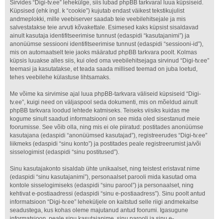
Sirvides “Digi-tv.ee” lehekülge, siis lubad phpBB tarkvaral luua küpsiseid.
Küpsised (ehk ingl. k “cookie”) kujutab endast väikest tekstikujulist
andmeplokki, mille veebiserver saadab teie veebilehitsejale ja mis
salvestatakse teie arvuti kõvakettale. Esimesed kaks küpsist sisaldavad
ainult kasutaja identifitseerimise tunnust (edaspidi “kasutajanimi”) ja
anonüümse sessiooni identifitseerimise tunnust (edaspidi “sessiooni-id”),
mis on automaatselt teie jaoks määratud phpBB tarkvara poolt. Kolmas
küpsis luuakse alles siis, kui oled oma veebilehitsejaga sirvinud “Digi-tv.ee”
teemasi ja kasutatakse, et teada saada millised teemad on juba loetud,
tehes veebilehe külastuse lihtsamaks.
Me võime ka sirvimise ajal luua phpBB-tarkvara väliseid küpsiseid “Digi-
tv.ee”, kuigi need on väljaspool seda dokumenti, mis on mõeldud ainult
phpBB tarkvara loodud lehtede katmiseks. Teiseks viisiks kuidas me
kogume sinult saadud informatsiooni on see mida oled sisestanud meie
foorumisse. See võib olla, ning mis ei ole piiratud: postitades anonüümse
kasutajana (edaspidi “anonüümsed kasutajad”), registreerudes “Digi-tv.ee”
liikmeks (edaspidi “sinu konto”) ja postitades peale registreerumist ja/või
sisselogimist (edaspidi “sinu postitused”).
Sinu kasutajakonto sisaldab ühte unikaalset, ning teistest eristavat nime
(edaspidi “sinu kasutajanimi”), personaalset parooli mida kasutad oma
kontole sisselogimiseks (edaspidi “sinu parool”) ja personaalset, ning
kehtivat e-postiaadressi (edaspidi “sinu e-postiaadress”). Sinu poolt antud
informatsioon “Digi-tv.ee” leheküljele on kaitstud selle riigi andmekaitse
seadustega, kus kohas oleme majutanud antud foorumi. Igasugune
informatsioon, peale sinu kasutajanime, sinu parooli ja sinu e-