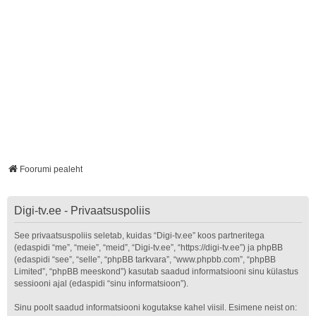
Foorumi pealeht
Digi-tv.ee - Privaatsuspoliis
See privaatsuspoliis seletab, kuidas “Digi-tv.ee” koos partneritega
(edaspidi “me”, “meie”, “meid”, “Digi-tv.ee”, “https://digi-tv.ee”) ja phpBB
(edaspidi “see”, “selle”, “phpBB tarkvara”, “www.phpbb.com”, “phpBB
Limited”, “phpBB meeskond”) kasutab saadud informatsiooni sinu külastus
sessiooni ajal (edaspidi “sinu informatsioon”).
Sinu poolt saadud informatsiooni kogutakse kahel viisil. Esimene neist on: