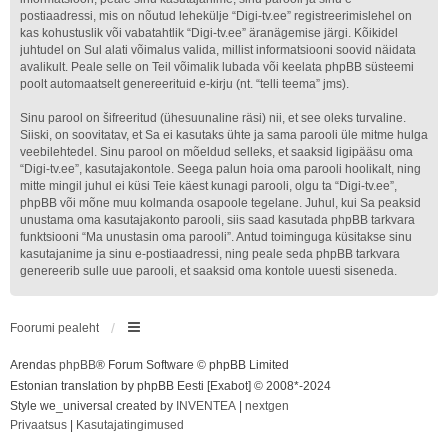
postiaadressi, mis on nõutud lehekülje “Digi-tv.ee” registreerimislehel on
kas kohustuslik või vabatahtlik “Digi-tv.ee” äranägemise järgi. Kõikidel
juhtudel on Sul alati võimalus valida, millist informatsiooni soovid näidata
avalikult. Peale selle on Teil võimalik lubada või keelata phpBB süsteemi
poolt automaatselt genereerituid e-kirju (nt. “telli teema” jms).
Sinu parool on šifreeritud (ühesuunaline räsi) nii, et see oleks turvaline.
Siiski, on soovitatav, et Sa ei kasutaks ühte ja sama parooli üle mitme hulga
veebilehtedel. Sinu parool on mõeldud selleks, et saaksid ligipääsu oma
“Digi-tv.ee”, kasutajakontole. Seega palun hoia oma parooli hoolikalt, ning
mitte mingil juhul ei küsi Teie käest kunagi parooli, olgu ta “Digi-tv.ee”,
phpBB või mõne muu kolmanda osapoole tegelane. Juhul, kui Sa peaksid
unustama oma kasutajakonto parooli, siis saad kasutada phpBB tarkvara
funktsiooni “Ma unustasin oma parooli”. Antud toiminguga küsitakse sinu
kasutajanime ja sinu e-postiaadressi, ning peale seda phpBB tarkvara
genereerib sulle uue parooli, et saaksid oma kontole uuesti siseneda.
Foorumi pealeht
Arendas
phpBB
® Forum Software © phpBB Limited
Estonian translation by phpBB Eesti [Exabot] © 2008*-2024
Style we_universal created by
INVENTEA
|
nextgen
Privaatsus
|
Kasutajatingimused