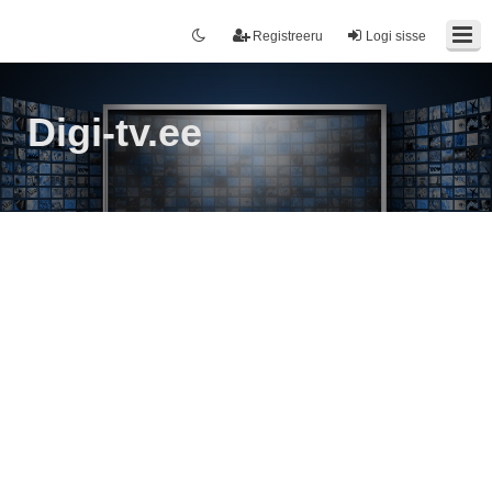
Registreeru
Logi sisse
Digi-tv.ee