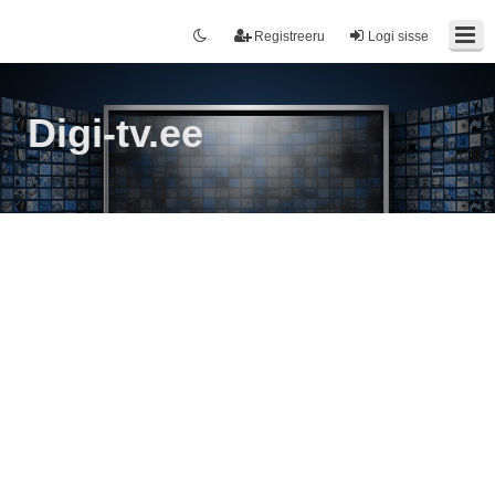
Registreeru
Logi sisse
Digi-tv.ee