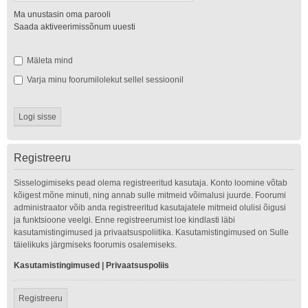
Ma unustasin oma parooli
Saada aktiveerimissõnum uuesti
Mäleta mind
Varja minu foorumilolekut sellel sessioonil
Registreeru
Sisselogimiseks pead olema registreeritud kasutaja. Konto loomine võtab
kõigest mõne minuti, ning annab sulle mitmeid võimalusi juurde. Foorumi
administraator võib anda registreeritud kasutajatele mitmeid olulisi õigusi
ja funktsioone veelgi. Enne registreerumist loe kindlasti läbi
kasutamistingimused ja privaatsuspoliitika. Kasutamistingimused on Sulle
täielikuks järgmiseks foorumis osalemiseks.
Kasutamistingimused
|
Privaatsuspoliis
Registreeru