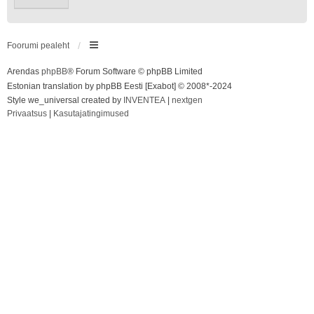
Foorumi pealeht
Arendas
phpBB
® Forum Software © phpBB Limited
Estonian translation by phpBB Eesti [Exabot] © 2008*-2024
Style we_universal created by
INVENTEA
|
nextgen
Privaatsus
|
Kasutajatingimused