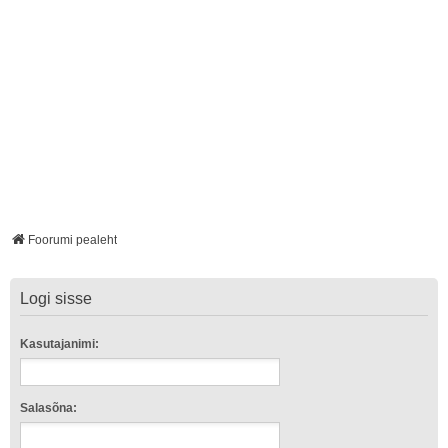
Foorumi pealeht
Logi sisse
Kasutajanimi:
Salasõna: