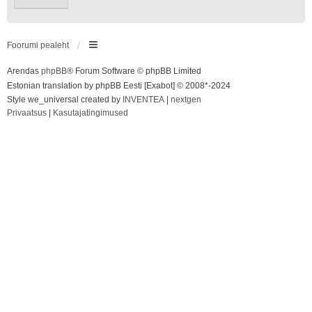
Foorumi pealeht
Arendas
phpBB
® Forum Software © phpBB Limited
Estonian translation by phpBB Eesti [Exabot] © 2008*-2024
Style we_universal created by
INVENTEA
|
nextgen
Privaatsus
|
Kasutajatingimused