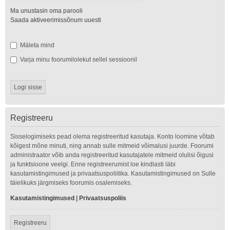
Ma unustasin oma parooli
Saada aktiveerimissõnum uuesti
Mäleta mind
Varja minu foorumilolekut sellel sessioonil
Registreeru
Sisselogimiseks pead olema registreeritud kasutaja. Konto loomine võtab
kõigest mõne minuti, ning annab sulle mitmeid võimalusi juurde. Foorumi
administraator võib anda registreeritud kasutajatele mitmeid olulisi õigusi
ja funktsioone veelgi. Enne registreerumist loe kindlasti läbi
kasutamistingimused ja privaatsuspoliitika. Kasutamistingimused on Sulle
täielikuks järgmiseks foorumis osalemiseks.
Kasutamistingimused
|
Privaatsuspoliis
Registreeru