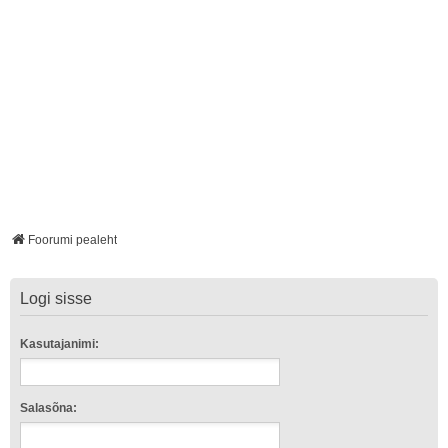
Foorumi pealeht
Logi sisse
Kasutajanimi:
Salasõna: