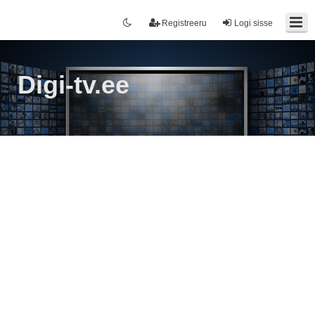
Registreeru
Logi sisse
Digi-tv.ee