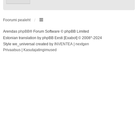
Foorumi pealeht
Arendas
phpBB
® Forum Software © phpBB Limited
Estonian translation by phpBB Eesti [Exabot] © 2008*-2024
Style we_universal created by
INVENTEA
|
nextgen
Privaatsus
|
Kasutajatingimused