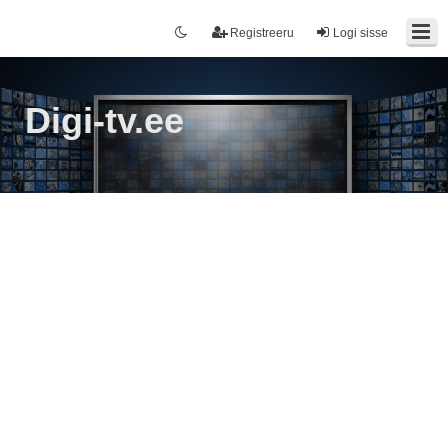
Registreeru
Logi sisse
Digi-tv.ee