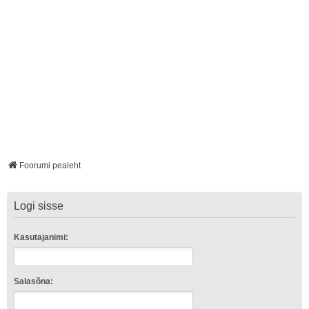
Foorumi pealeht
Logi sisse
Kasutajanimi:
Salasõna: