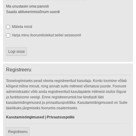
Ma unustasin oma parooli
Saada aktiveerimissõnum uuesti
Mäleta mind
Varja minu foorumilolekut sellel sessioonil
Registreeru
Sisselogimiseks pead olema registreeritud kasutaja. Konto loomine võtab
kõigest mõne minuti, ning annab sulle mitmeid võimalusi juurde. Foorumi
administraator võib anda registreeritud kasutajatele mitmeid olulisi õigusi
ja funktsioone veelgi. Enne registreerumist loe kindlasti läbi
kasutamistingimused ja privaatsuspoliitika. Kasutamistingimused on Sulle
täielikuks järgmiseks foorumis osalemiseks.
Kasutamistingimused
|
Privaatsuspoliis
Registreeru