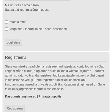
Ma unustasin oma parooli
Saada aktiveerimissõnum uuesti
Mäleta mind
Varja minu foorumilolekut sellel sessioonil
Registreeru
Sisselogimiseks pead olema registreeritud kasutaja. Konto loomine võtab
kõigest mõne minuti, ning annab sulle mitmeid võimalusi juurde. Foorumi
administraator võib anda registreeritud kasutajatele mitmeid olulisi õigusi
ja funktsioone veelgi. Enne registreerumist loe kindlasti läbi
kasutamistingimused ja privaatsuspoliitika. Kasutamistingimused on Sulle
täielikuks järgmiseks foorumis osalemiseks.
Kasutamistingimused
|
Privaatsuspoliis
Registreeru