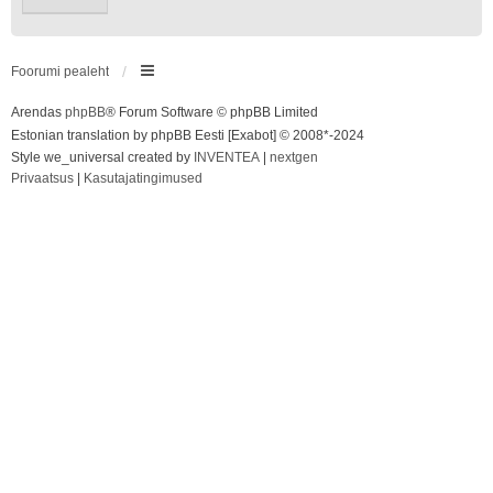
Foorumi pealeht
Arendas
phpBB
® Forum Software © phpBB Limited
Estonian translation by phpBB Eesti [Exabot] © 2008*-2024
Style we_universal created by
INVENTEA
|
nextgen
Privaatsus
|
Kasutajatingimused