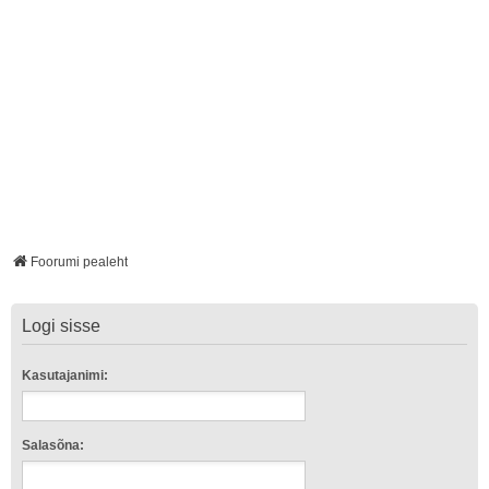
Foorumi pealeht
Logi sisse
Kasutajanimi:
Salasõna: