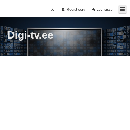
Registreeru
Logi sisse
Digi-tv.ee