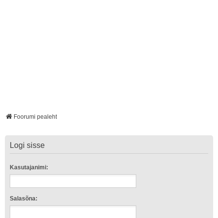
Foorumi pealeht
Logi sisse
Kasutajanimi:
Salasõna: