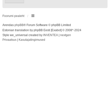
Foorumi pealeht
Arendas
phpBB
® Forum Software © phpBB Limited
Estonian translation by phpBB Eesti [Exabot] © 2008*-2024
Style we_universal created by
INVENTEA
|
nextgen
Privaatsus
|
Kasutajatingimused