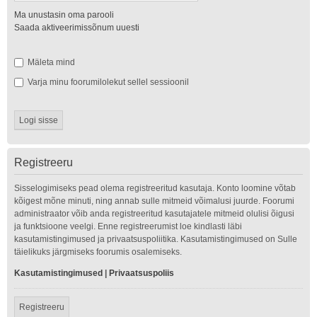
Ma unustasin oma parooli
Saada aktiveerimissõnum uuesti
Mäleta mind
Varja minu foorumilolekut sellel sessioonil
Registreeru
Sisselogimiseks pead olema registreeritud kasutaja. Konto loomine võtab
kõigest mõne minuti, ning annab sulle mitmeid võimalusi juurde. Foorumi
administraator võib anda registreeritud kasutajatele mitmeid olulisi õigusi
ja funktsioone veelgi. Enne registreerumist loe kindlasti läbi
kasutamistingimused ja privaatsuspoliitika. Kasutamistingimused on Sulle
täielikuks järgmiseks foorumis osalemiseks.
Kasutamistingimused
|
Privaatsuspoliis
Registreeru