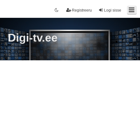
Registreeru
Logi sisse
Digi-tv.ee