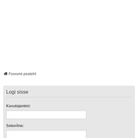
Foorumi pealeht
Logi sisse
Kasutajanimi:
Salasõna: