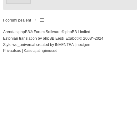
Foorumi pealeht
Arendas
phpBB
® Forum Software © phpBB Limited
Estonian translation by phpBB Eesti [Exabot] © 2008*-2024
Style we_universal created by
INVENTEA
|
nextgen
Privaatsus
|
Kasutajatingimused