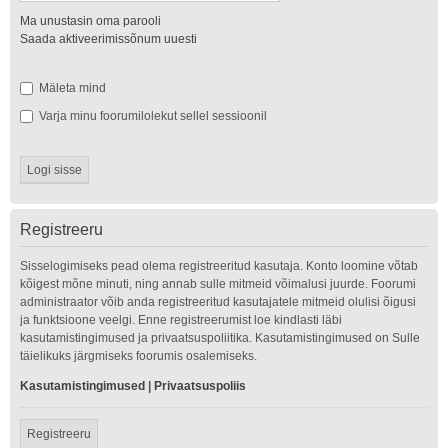
Ma unustasin oma parooli
Saada aktiveerimissõnum uuesti
Mäleta mind
Varja minu foorumilolekut sellel sessioonil
Registreeru
Sisselogimiseks pead olema registreeritud kasutaja. Konto loomine võtab
kõigest mõne minuti, ning annab sulle mitmeid võimalusi juurde. Foorumi
administraator võib anda registreeritud kasutajatele mitmeid olulisi õigusi
ja funktsioone veelgi. Enne registreerumist loe kindlasti läbi
kasutamistingimused ja privaatsuspoliitika. Kasutamistingimused on Sulle
täielikuks järgmiseks foorumis osalemiseks.
Kasutamistingimused
|
Privaatsuspoliis
Registreeru