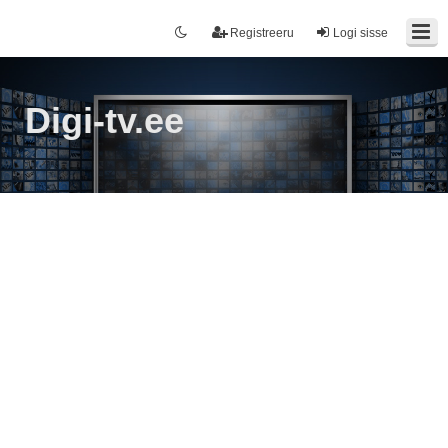
Registreeru
Logi sisse
Digi-tv.ee