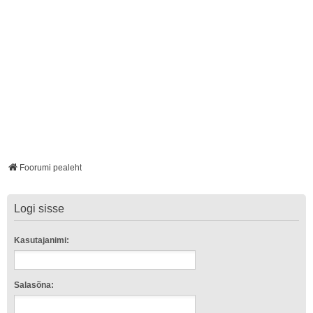
Foorumi pealeht
Logi sisse
Kasutajanimi:
Salasõna: