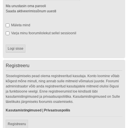
Ma unustasin oma parooli
Saada aktiveerimissõnum uuesti
Mäleta mind
Varja minu foorumilolekut sellel sessioonil
Registreeru
Sisselogimiseks pead olema registreeritud kasutaja. Konto loomine võtab
kõigest mõne minuti, ning annab sulle mitmeid võimalusi juurde. Foorumi
administraator võib anda registreeritud kasutajatele mitmeid olulisi õigusi
ja funktsioone veelgi. Enne registreerumist loe kindlasti läbi
kasutamistingimused ja privaatsuspoliitika. Kasutamistingimused on Sulle
täielikuks järgmiseks foorumis osalemiseks.
Kasutamistingimused
|
Privaatsuspoliis
Registreeru