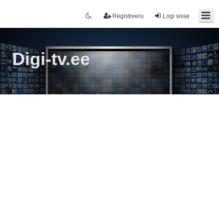
Registreeru
Logi sisse
Digi-tv.ee