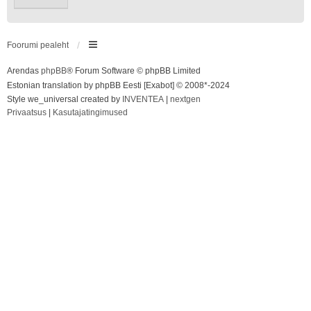
Foorumi pealeht
Arendas
phpBB
® Forum Software © phpBB Limited
Estonian translation by phpBB Eesti [Exabot] © 2008*-2024
Style we_universal created by
INVENTEA
|
nextgen
Privaatsus
|
Kasutajatingimused