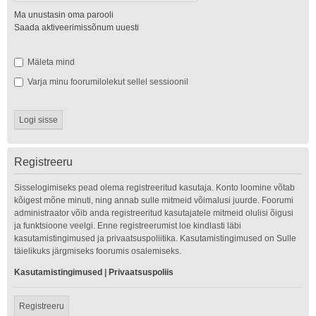
Ma unustasin oma parooli
Saada aktiveerimissõnum uuesti
Mäleta mind
Varja minu foorumilolekut sellel sessioonil
Registreeru
Sisselogimiseks pead olema registreeritud kasutaja. Konto loomine võtab
kõigest mõne minuti, ning annab sulle mitmeid võimalusi juurde. Foorumi
administraator võib anda registreeritud kasutajatele mitmeid olulisi õigusi
ja funktsioone veelgi. Enne registreerumist loe kindlasti läbi
kasutamistingimused ja privaatsuspoliitika. Kasutamistingimused on Sulle
täielikuks järgmiseks foorumis osalemiseks.
Kasutamistingimused
|
Privaatsuspoliis
Registreeru