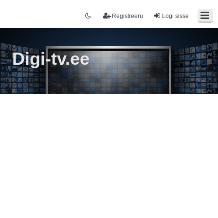
Registreeru
Logi sisse
Digi-tv.ee