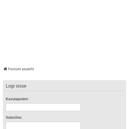
Foorumi pealeht
Logi sisse
Kasutajanimi:
Salasõna: