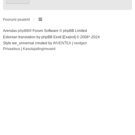
Foorumi pealeht
Arendas
phpBB
® Forum Software © phpBB Limited
Estonian translation by phpBB Eesti [Exabot] © 2008*-2024
Style we_universal created by
INVENTEA
|
nextgen
Privaatsus
|
Kasutajatingimused