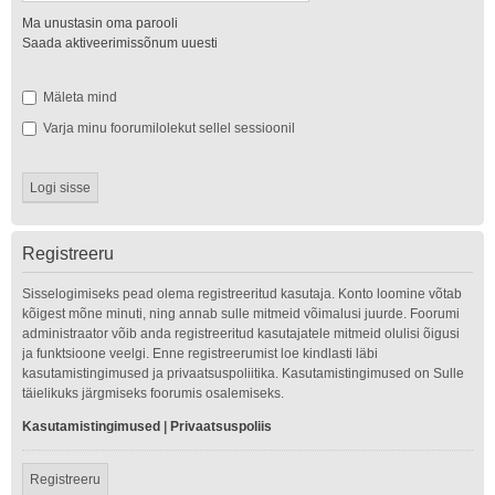
Ma unustasin oma parooli
Saada aktiveerimissõnum uuesti
Mäleta mind
Varja minu foorumilolekut sellel sessioonil
Registreeru
Sisselogimiseks pead olema registreeritud kasutaja. Konto loomine võtab
kõigest mõne minuti, ning annab sulle mitmeid võimalusi juurde. Foorumi
administraator võib anda registreeritud kasutajatele mitmeid olulisi õigusi
ja funktsioone veelgi. Enne registreerumist loe kindlasti läbi
kasutamistingimused ja privaatsuspoliitika. Kasutamistingimused on Sulle
täielikuks järgmiseks foorumis osalemiseks.
Kasutamistingimused
|
Privaatsuspoliis
Registreeru