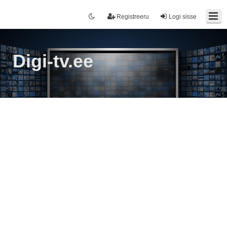
Registreeru
Logi sisse
Digi-tv.ee