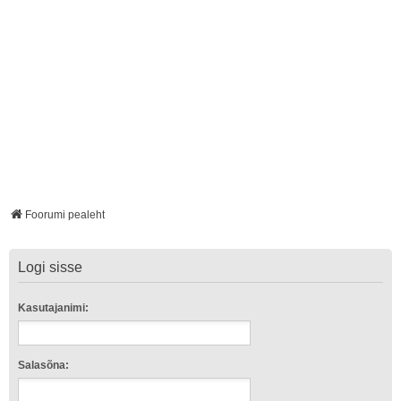
Foorumi pealeht
Logi sisse
Kasutajanimi:
Salasõna: