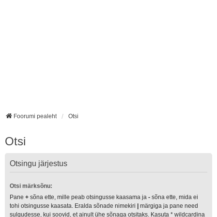
Foorumi pealeht
Otsi
Otsi
Otsingu järjestus
Otsi märksõnu:
Pane
+
sõna ette, mille peab otsingusse kaasama ja
-
sõna ette, mida ei
tohi otsingusse kaasata. Eralda sõnade nimekiri
|
märgiga ja pane need
sulgudesse, kui soovid, et ainult ühe sõnaga otsitaks. Kasuta * wildcardina