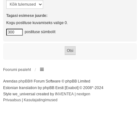
Tagasi esimese juurde:
Kogu postituse kuvamiseks valige 0.
postituse sümbolit
Foorumi pealeht
Arendas
phpBB
® Forum Software © phpBB Limited
Estonian translation by phpBB Eesti [Exabot] © 2008*-2024
Style we_universal created by
INVENTEA
|
nextgen
Privaatsus
|
Kasutajatingimused