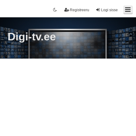
Registreeru
Logi sisse
Digi-tv.ee