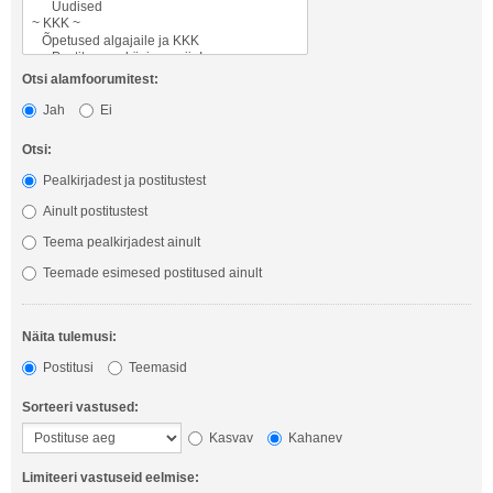
Otsi alamfoorumitest:
Jah
Ei
Otsi:
Pealkirjadest ja postitustest
Ainult postitustest
Teema pealkirjadest ainult
Teemade esimesed postitused ainult
Näita tulemusi:
Postitusi
Teemasid
Sorteeri vastused:
Kasvav
Kahanev
Limiteeri vastuseid eelmise: