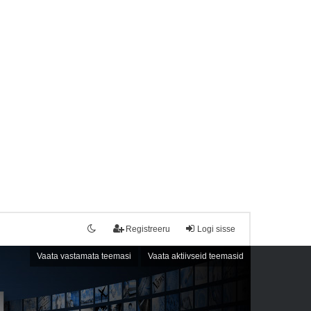
Registreeru
Logi sisse
Vaata vastamata teemasi
Vaata aktiivseid teemasid