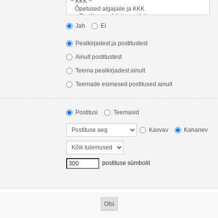
Jah
Ei
Pealkirjadest ja postitustest
Ainult postitustest
Teema pealkirjadest ainult
Teemade esimesed postitused ainult
Postitusi
Teemasid
Kasvav
Kahanev
postituse sümbolit