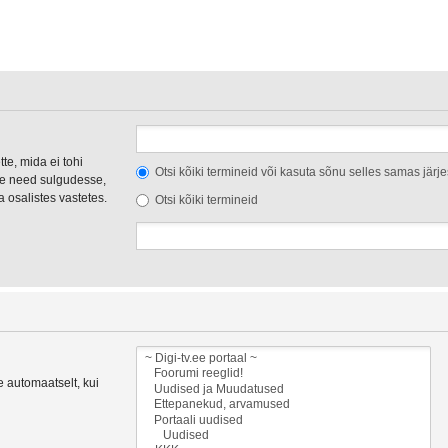
te, mida ei tohi
Otsi kõiki termineid või kasuta sõnu selles samas järj
e need sulgudesse,
na osalistes vastetes.
Otsi kõiki termineid
se automaatselt, kui