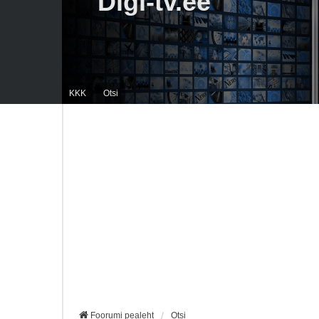
Digi-tv.ee
KKK
Otsi
Foorumi pealeht
Otsi