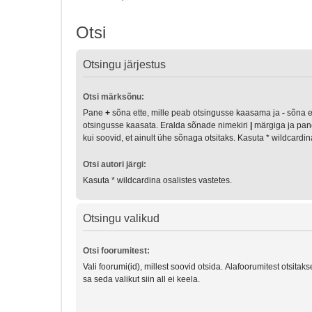
Otsi
Otsingu järjestus
Otsi märksõnu:
Pane
+
sõna ette, mille peab otsingusse kaasama ja
-
sõna et
otsingusse kaasata. Eralda sõnade nimekiri
|
märgiga ja pan
kui soovid, et ainult ühe sõnaga otsitaks. Kasuta * wildcardi
Otsi autori järgi:
Kasuta * wildcardina osalistes vastetes.
Otsingu valikud
Otsi foorumitest:
Vali foorumi(id), millest soovid otsida. Alafoorumitest otsitak
sa seda valikut siin all ei keela.