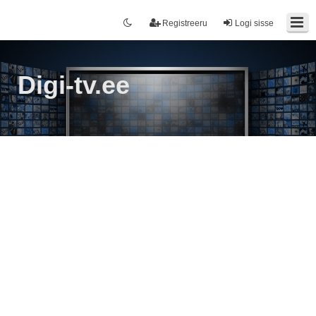
Registreeru
Logi sisse
Digi-tv.ee