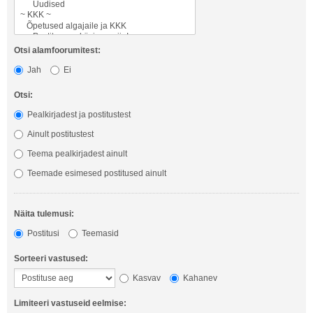
Otsi alamfoorumitest:
Jah
Ei
Otsi:
Pealkirjadest ja postitustest
Ainult postitustest
Teema pealkirjadest ainult
Teemade esimesed postitused ainult
Näita tulemusi:
Postitusi
Teemasid
Sorteeri vastused:
Kasvav
Kahanev
Limiteeri vastuseid eelmise: