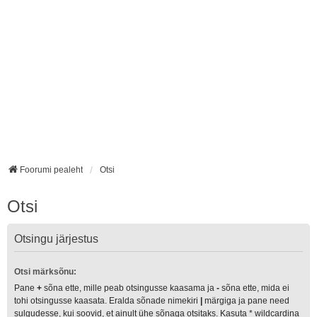
Foorumi pealeht
Otsi
Otsi
Otsingu järjestus
Otsi märksõnu:
Pane
+
sõna ette, mille peab otsingusse kaasama ja
-
sõna ette, mida ei
tohi otsingusse kaasata. Eralda sõnade nimekiri
|
märgiga ja pane need
sulgudesse, kui soovid, et ainult ühe sõnaga otsitaks. Kasuta * wildcardina