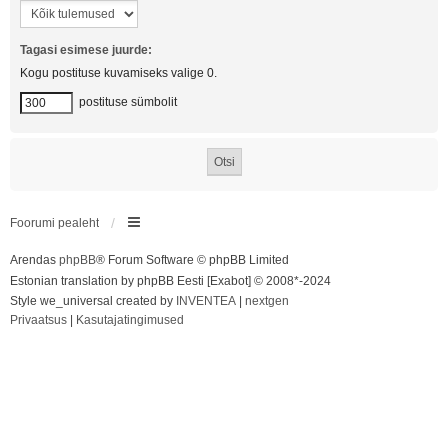
Tagasi esimese juurde:
Kogu postituse kuvamiseks valige 0.
postituse sümbolit
Foorumi pealeht
Arendas
phpBB
® Forum Software © phpBB Limited
Estonian translation by phpBB Eesti [Exabot] © 2008*-2024
Style we_universal created by
INVENTEA
|
nextgen
Privaatsus
|
Kasutajatingimused