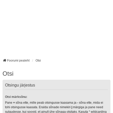
Foorumi pealeht
Otsi
Otsi
Otsingu järjestus
Otsi märksõnu:
Pane
+
sõna ette, mille peab otsingusse kaasama ja
-
sõna ette, mida ei
tohi otsingusse kaasata. Eralda sõnade nimekiri
|
märgiga ja pane need
sulgudesse, kui soovid, et ainult ühe sõnaga otsitaks. Kasuta * wildcardina