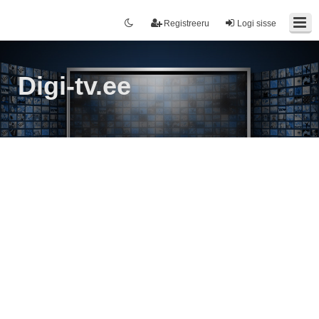
Registreeru
Logi sisse
Digi-tv.ee