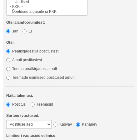
Otsi alamfoorumitest:
Jah
Ei
Otsi:
Pealkirjadest ja postitustest
Ainult postitustest
Teema pealkirjadest ainult
Teemade esimesed postitused ainult
Näita tulemusi:
Postitusi
Teemasid
Sorteeri vastused:
Kasvav
Kahanev
Limiteeri vastuseid eelmise: