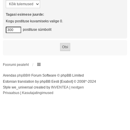
Tagasi esimese juurde:
Kogu postituse kuvamiseks valige 0.
postituse sümbolit
Foorumi pealeht
Arendas
phpBB
® Forum Software © phpBB Limited
Estonian translation by phpBB Eesti [Exabot] © 2008*-2024
Style we_universal created by
INVENTEA
|
nextgen
Privaatsus
|
Kasutajatingimused