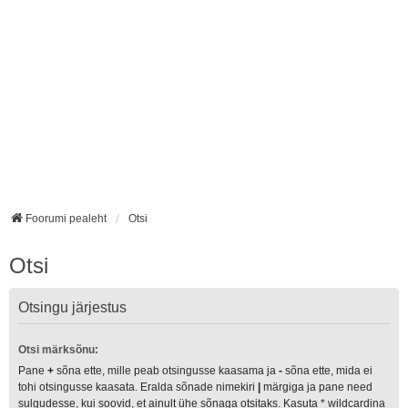
Foorumi pealeht
Otsi
Otsi
Otsingu järjestus
Otsi märksõnu:
Pane
+
sõna ette, mille peab otsingusse kaasama ja
-
sõna ette, mida ei
tohi otsingusse kaasata. Eralda sõnade nimekiri
|
märgiga ja pane need
sulgudesse, kui soovid, et ainult ühe sõnaga otsitaks. Kasuta * wildcardina