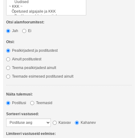
Otsi alamfoorumitest:
Jah
Ei
Otsi:
Pealkirjadest ja postitustest
Ainult postitustest
Teema pealkirjadest ainult
Teemade esimesed postitused ainult
Näita tulemusi:
Postitusi
Teemasid
Sorteeri vastused:
Kasvav
Kahanev
Limiteeri vastuseid eelmise: