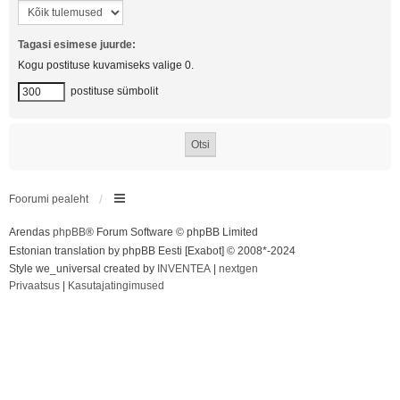
Tagasi esimese juurde:
Kogu postituse kuvamiseks valige 0.
postituse sümbolit
Foorumi pealeht
Arendas
phpBB
® Forum Software © phpBB Limited
Estonian translation by phpBB Eesti [Exabot] © 2008*-2024
Style we_universal created by
INVENTEA
|
nextgen
Privaatsus
|
Kasutajatingimused