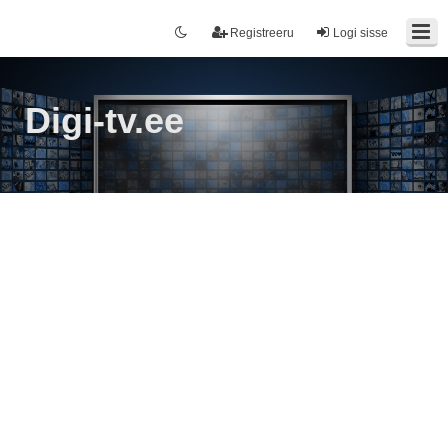
Registreeru
Logi sisse
Digi-tv.ee