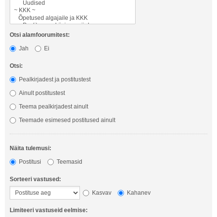
Otsi alamfoorumitest:
Jah
Ei
Otsi:
Pealkirjadest ja postitustest
Ainult postitustest
Teema pealkirjadest ainult
Teemade esimesed postitused ainult
Näita tulemusi:
Postitusi
Teemasid
Sorteeri vastused:
Kasvav
Kahanev
Limiteeri vastuseid eelmise: