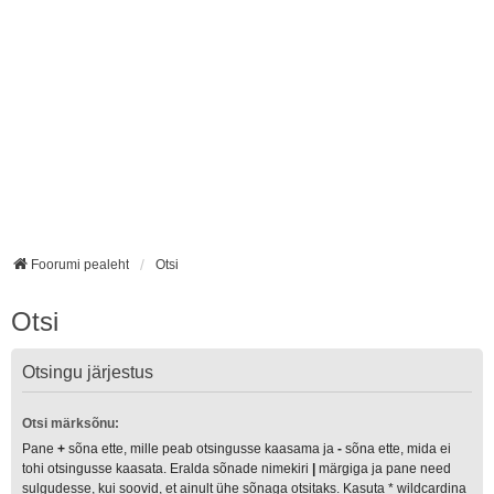
Foorumi pealeht
Otsi
Otsi
Otsingu järjestus
Otsi märksõnu:
Pane
+
sõna ette, mille peab otsingusse kaasama ja
-
sõna ette, mida ei
tohi otsingusse kaasata. Eralda sõnade nimekiri
|
märgiga ja pane need
sulgudesse, kui soovid, et ainult ühe sõnaga otsitaks. Kasuta * wildcardina