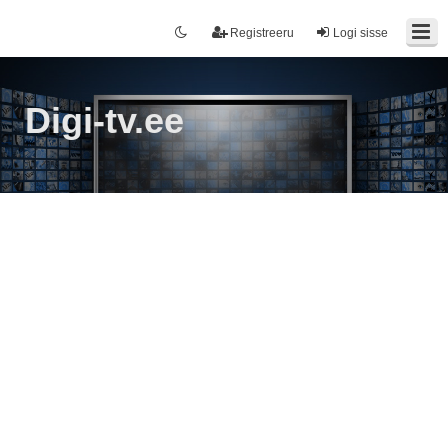
Registreeru
Logi sisse
Digi-tv.ee