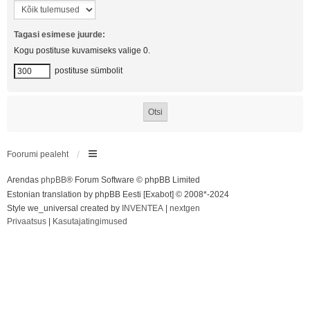
Tagasi esimese juurde:
Kogu postituse kuvamiseks valige 0.
postituse sümbolit
Foorumi pealeht
Arendas
phpBB
® Forum Software © phpBB Limited
Estonian translation by phpBB Eesti [Exabot] © 2008*-2024
Style we_universal created by
INVENTEA
|
nextgen
Privaatsus
|
Kasutajatingimused