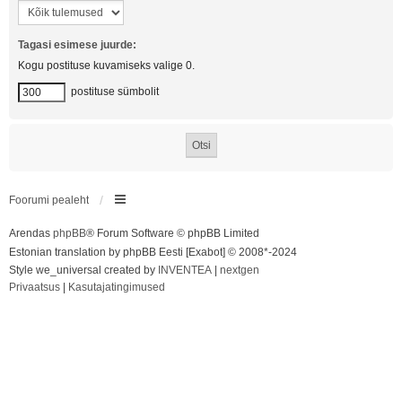
Tagasi esimese juurde:
Kogu postituse kuvamiseks valige 0.
postituse sümbolit
Foorumi pealeht
Arendas
phpBB
® Forum Software © phpBB Limited
Estonian translation by phpBB Eesti [Exabot] © 2008*-2024
Style we_universal created by
INVENTEA
|
nextgen
Privaatsus
|
Kasutajatingimused