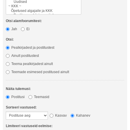
Otsi alamfoorumitest:
Jah
Ei
Otsi:
Pealkirjadest ja postitustest
Ainult postitustest
Teema pealkirjadest ainult
Teemade esimesed postitused ainult
Näita tulemusi:
Postitusi
Teemasid
Sorteeri vastused:
Kasvav
Kahanev
Limiteeri vastuseid eelmise: