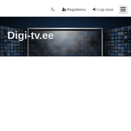
Registreeru
Logi sisse
Digi-tv.ee