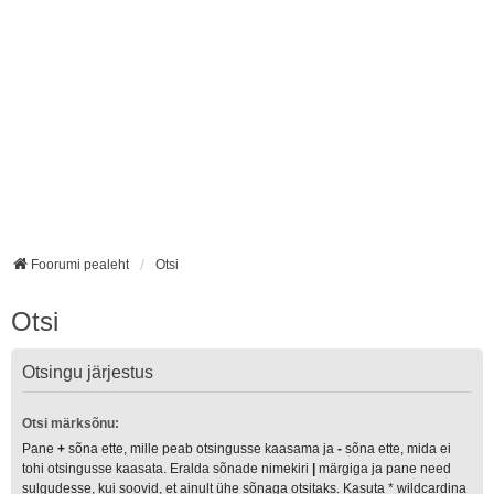
Foorumi pealeht
Otsi
Otsi
Otsingu järjestus
Otsi märksõnu:
Pane
+
sõna ette, mille peab otsingusse kaasama ja
-
sõna ette, mida ei
tohi otsingusse kaasata. Eralda sõnade nimekiri
|
märgiga ja pane need
sulgudesse, kui soovid, et ainult ühe sõnaga otsitaks. Kasuta * wildcardina