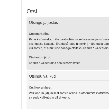
Otsi
Otsingu järjestus
Otsi märksõnu:
Pane
+
sõna ette, mille peab otsingusse kaasama ja
-
sõna et
otsingusse kaasata. Eralda sõnade nimekiri
|
märgiga ja pan
kui soovid, et ainult ühe sõnaga otsitaks. Kasuta * wildcardi
Otsi autori järgi:
Kasuta * wildcardina osalistes vastetes.
Otsingu valikud
Otsi foorumitest:
Vali foorumi(id), millest soovid otsida. Alafoorumitest otsitak
sa seda valikut siin all ei keela.