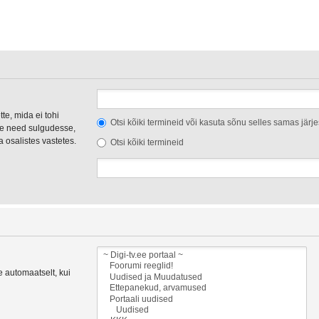
te, mida ei tohi
Otsi kõiki termineid või kasuta sõnu selles samas järj
e need sulgudesse,
na osalistes vastetes.
Otsi kõiki termineid
se automaatselt, kui