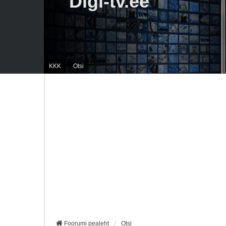
Digi-tv.ee
KKK
Otsi
Foorumi pealeht
Otsi