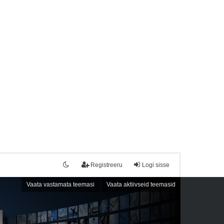
Registreeru
Logi sisse
Vaata vastamata teemasi
Vaata aktiivseid teemasid