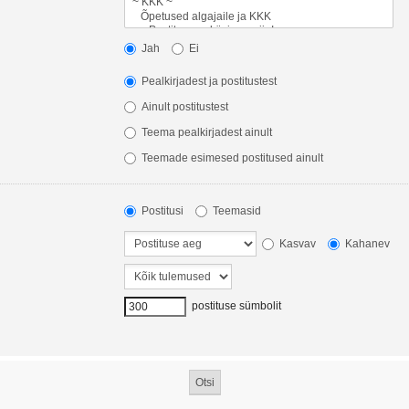
Jah
Ei
Pealkirjadest ja postitustest
Ainult postitustest
Teema pealkirjadest ainult
Teemade esimesed postitused ainult
Postitusi
Teemasid
Kasvav
Kahanev
postituse sümbolit